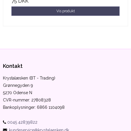
75 DKK
Vis produkt
Kontakt
Krystalæsken (BT - Trading)
Grønnegyden 9
5270 Odense N
CVR-nummer
:
27808328
Bankoplysninger
:
6866 1104098
0045 42839822
:
kundeservice@krystalaesken.dk