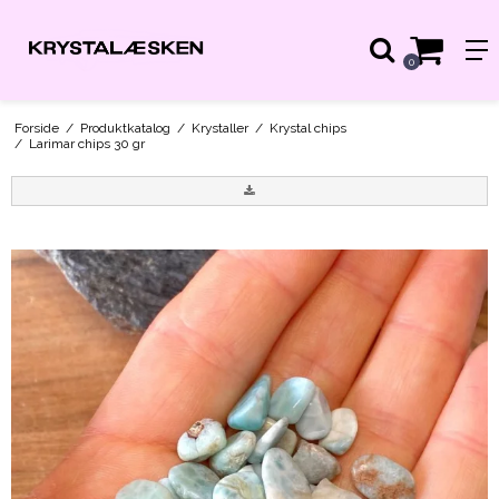
0
Forside
/
Produktkatalog
/
Krystaller
/
Krystal chips
/
Larimar chips 30 gr