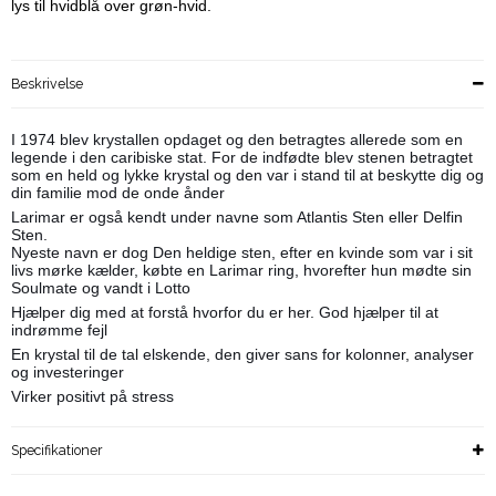
lys til hvidblå over grøn-hvid.
Beskrivelse
I 1974 blev krystallen opdaget og den betragtes allerede som en
legende i den caribiske stat. For de indfødte blev stenen betragtet
som en held og lykke krystal og den var i stand til at beskytte dig og
din familie mod de onde ånder
Larimar er også kendt under navne som Atlantis Sten eller Delfin
Sten.
Nyeste navn er dog Den heldige sten, efter en kvinde som var i sit
livs mørke kælder, købte en Larimar ring, hvorefter hun mødte sin
Soulmate og vandt i Lotto
Hjælper dig med at forstå hvorfor du er her. God hjælper til at
indrømme fejl
En krystal til de tal elskende, den giver sans for kolonner, analyser
og investeringer
Virker positivt på stress
Specifikationer