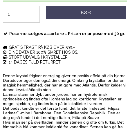
KØB
Poserne sælges assorteret. Prisen er pr pose med 30 gr.
GRATIS FRAGT PÅ KØB OVER 599,-
DINE DATA ER 100% SIKRET HOS OS.
STORT UDVALG I KRYSTALLER
14 DAGES FULD RETURRET.
Denne krystal frigiver energi og giver en positiv effekt på din hjerne
Derudover øger den også din energi. Omkring krystallen er der en
magisk hemmelighed, der har at gøre med Atlantis. Derfor kalder vi
denne krystal Atlantis sten
Larimar stammer dybt under jorden, har en hydrotermisk
oprindelse og findes ofte i jordens lag og korridorer. Krystallen er
meget sjælden, og findes kun på to lokaliteter i verden
Det bedst kendte er det første fund, det første findested, Filipas
Larimar" -mine i Barahona, Den Dominikanske Republik. Den er
dog også fundet i det nordlige Italien, Fitta på Soave.
Hvis man ser på overfladen, minder stenen dig ofte om turkis. Det
himmelblå blå kommer imidlertid fra vanadinet. Stenen kan gå fra