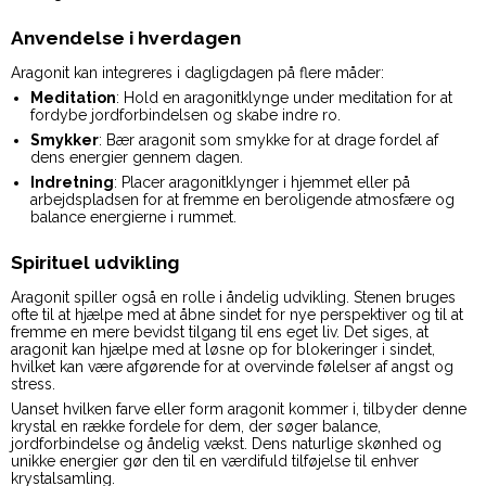
Anvendelse i hverdagen
Aragonit kan integreres i dagligdagen på flere måder:
Meditation
: Hold en aragonitklynge under meditation for at
fordybe jordforbindelsen og skabe indre ro.
Smykker
: Bær aragonit som smykke for at drage fordel af
dens energier gennem dagen.
Indretning
: Placer aragonitklynger i hjemmet eller på
arbejdspladsen for at fremme en beroligende atmosfære og
balance energierne i rummet.
Spirituel udvikling
Aragonit spiller også en rolle i åndelig udvikling. Stenen bruges
ofte til at hjælpe med at åbne sindet for nye perspektiver og til at
fremme en mere bevidst tilgang til ens eget liv. Det siges, at
aragonit kan hjælpe med at løsne op for blokeringer i sindet,
hvilket kan være afgørende for at overvinde følelser af angst og
stress.
Uanset hvilken farve eller form aragonit kommer i, tilbyder denne
krystal en række fordele for dem, der søger balance,
jordforbindelse og åndelig vækst. Dens naturlige skønhed og
unikke energier gør den til en værdifuld tilføjelse til enhver
krystalsamling.