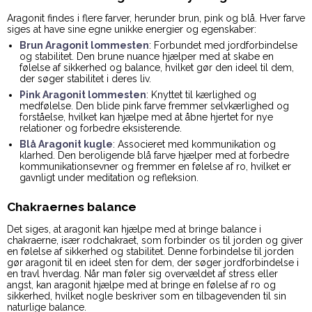
Aragonit findes i flere farver, herunder brun, pink og blå. Hver farve
siges at have sine egne unikke energier og egenskaber:
Brun Aragonit lommesten
: Forbundet med jordforbindelse
og stabilitet. Den brune nuance hjælper med at skabe en
følelse af sikkerhed og balance, hvilket gør den ideel til dem,
der søger stabilitet i deres liv.
Pink Aragonit lommesten
: Knyttet til kærlighed og
medfølelse. Den blide pink farve fremmer selvkærlighed og
forståelse, hvilket kan hjælpe med at åbne hjertet for nye
relationer og forbedre eksisterende.
Blå Aragonit kugle
: Associeret med kommunikation og
klarhed. Den beroligende blå farve hjælper med at forbedre
kommunikationsevner og fremmer en følelse af ro, hvilket er
gavnligt under meditation og refleksion.
Chakraernes balance
Det siges, at aragonit kan hjælpe med at bringe balance i
chakraerne, især rodchakraet, som forbinder os til jorden og giver
en følelse af sikkerhed og stabilitet. Denne forbindelse til jorden
gør aragonit til en ideel sten for dem, der søger jordforbindelse i
en travl hverdag. Når man føler sig overvældet af stress eller
angst, kan aragonit hjælpe med at bringe en følelse af ro og
sikkerhed, hvilket nogle beskriver som en tilbagevenden til sin
naturlige balance.