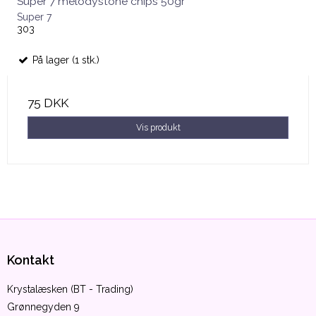
Super 7 melodystone chips 50gr
Super 7
303
På lager (1 stk.)
75 DKK
Vis produkt
Kontakt
Krystalæsken (BT - Trading)
Grønnegyden 9