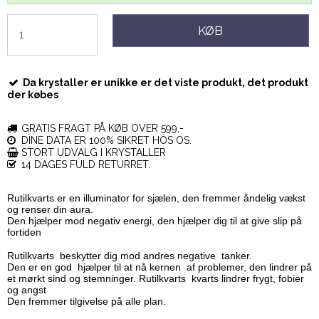
KØB
Da krystaller er unikke er det viste produkt, det produkt
der købes
GRATIS FRAGT PÅ KØB OVER 599,-
DINE DATA ER 100% SIKRET HOS OS.
STORT UDVALG I KRYSTALLER
14 DAGES FULD RETURRET.
Rutilkvarts er en illuminator for sjælen, den fremmer åndelig vækst
og renser din aura
.
Den hjælper mod negativ energi, den hjælper dig til at give slip på
fortiden
Rutilkvarts
beskytter dig mod andres negative
tanker.
Den er en god
hjælper til at nå kernen
af problemer, den lindrer på
et mørkt sind og stemninger. Rutilkvarts
kvarts lindrer frygt, fobier
og angst
Den fremmer tilgivelse på alle plan.