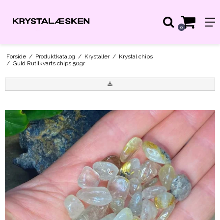
0
Forside
/
Produktkatalog
/
Krystaller
/
Krystal chips
/
Guld Rutilkvarts chips 50gr