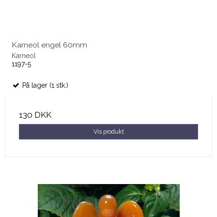
Karneol engel 60mm
Karneol
1197-5
På lager (1 stk.)
130 DKK
Vis produkt