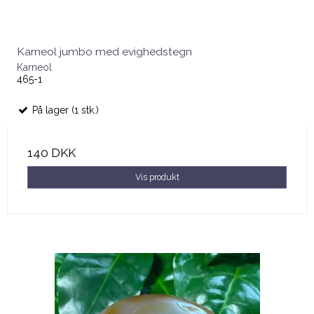
Karneol jumbo med evighedstegn
Karneol
465-1
På lager (1 stk.)
140 DKK
Vis produkt