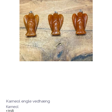
Karneol engle vedhæng
Karneol
1708