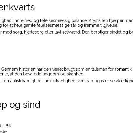
senkvarts
lighed, indre fred og følelsesmæssig balance. Krystallen hjælper med
ng for at hele gamle følelsesmæssige sår og fremme tilgivelse.
er med sorg, hjertesorg eller lavt selvværd. Den beroliger sindet og bri
 Gennem historien har den været brugt som en talisman for romantik
 mente, at den bevarede ungdom og skønhed.
r – romantisk kærlighed, familiekærlighed, venskab og især selvkærl
op og sind
g sorg.
ede.