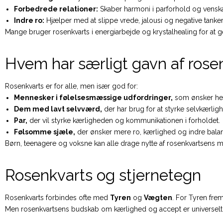
Forbedrede relationer:
Skaber harmoni i parforhold og vensk
Indre ro:
Hjælper med at slippe vrede, jalousi og negative tanker
Mange bruger rosenkvarts i energiarbejde og krystalhealing for at g
Hvem har særligt gavn af rose
Rosenkvarts er for alle, men især god for:
Mennesker i følelsesmæssige udfordringer,
som ønsker hea
Dem med lavt selvværd,
der har brug for at styrke selvkærlig
Par,
der vil styrke kærligheden og kommunikationen i forholdet.
Følsomme sjæle,
der ønsker mere ro, kærlighed og indre bala
Børn, teenagere og voksne kan alle drage nytte af rosenkvartsens 
Rosenkvarts og stjernetegn
Rosenkvarts forbindes ofte med
Tyren
og
Vægten
. For Tyren fre
Men rosenkvartsens budskab om kærlighed og accept er universelt og 