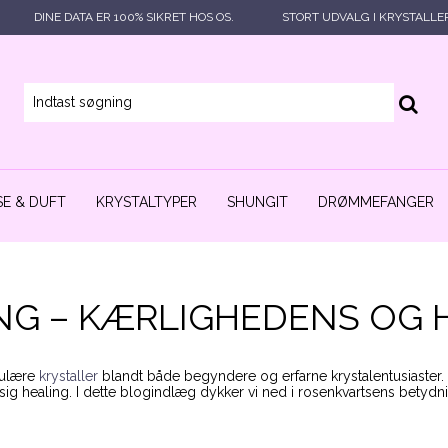
DINE DATA ER 100% SIKRET HOS OS.
STORT UDVALG I KRYSTALLE
E & DUFT
KRYSTALTYPER
SHUNGIT
DRØMMEFANGER
G – KÆRLIGHEDENS OG 
pulære
krystaller
blandt både begyndere og erfarne krystalentusiaster. 
ig healing. I dette blogindlæg dykker vi ned i rosenkvartsens betydn