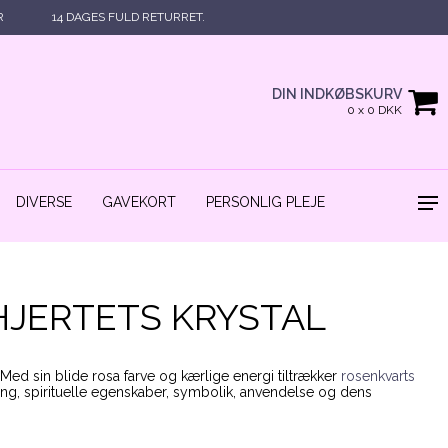
R
14 DAGES FULD RETURRET.
DIN INDKØBSKURV
0 x 0 DKK
DIVERSE
GAVEKORT
PERSONLIG PLEJE
HJERTETS KRYSTAL
Med sin blide rosa farve og kærlige energi tiltrækker
rosenkvarts
ing, spirituelle egenskaber, symbolik, anvendelse og dens