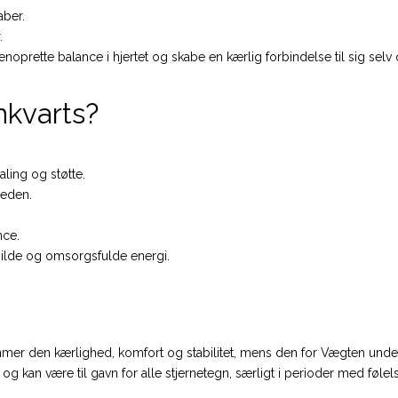
aber.
.
enoprette balance i hjertet og skabe en kærlig forbindelse til sig se
nkvarts?
ling og støtte.
heden.
nce.
milde og omsorgsfulde energi.
mmer den kærlighed, komfort og stabilitet, mens den for Vægten under
kan være til gavn for alle stjernetegn, særligt i perioder med følel