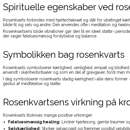
Spirituelle egenskaber ved ro
Rosenkvarts forbindes med hjertechakraet og står for ubetinget kær
både til sig selv og andre. Den anvendes ofte i meditation og heali
Rosenkvartsens blide vibrationer gør den til en ideel støtte i period
der søger følelsesmæssig fordybelse og balance.
Symbolikken bag rosenkvarts
Rosenkvarts symboliserer kærlighed, venlighed, empati og blidhed.
anvendt i skønhedsritualer og som en del af gravgaver, fordi man
I dag symboliserer rosenkvarts stadig kærlighed i alle dens forme
gestus af medfølelse og støtte.
Rosenkvartsens virkning på kr
Rosenkvarts tilskrives mange positive virkninger:
Følelsesmæssig healing:
Lindrer hjertesorg, gamle traumer o
Selvkærlighed:
Styrker selvaccept og fremmer positivt selvbill