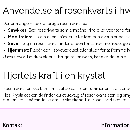
Anvendelse af rosenkvarts i h
Der er mange måder at bruge rosenkvarts på:
Smykker:
Bær rosenkvarts som armbånd, ring eller vedhæng for 
Meditation:
Hold stenen i hånden eller læg den over hjertechakr
Søvn:
Læg en rosenkvarts under puden for at fremme fredelige 
Hjemmet:
Placér den i soveværelset eller stuen for at fremme 
Uanset hvordan du vælger at bruge rosenkvarts, handler det om at invi
Hjertets kraft i en krystal
Rosenkvarts er ikke bare smuk at se på – den rummer en stærk energi
Hos Krystalaesken.dk finder du et udvalg af rosenkvarts sten og smyk
blot en smuk påmindelse om selvkærlighed, er rosenkvarts en trofas
Kontakt
Information