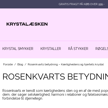
GRATIS FRAGT PÅ KØB OVER 599,-
KRYSTAL SMYKKER
KRYSTALLER
RÅ STYKKER
RØGELS
Forside
/
Blog
/
Rosenkvarts betydning – Kærlighedens og hjertets krystal
ROSENKVARTS BETYDNIN
Rosenkvarts er kendt som kærlighedens sten og en af de mest po
dem, der søger selvkærlighed, harmoni i relationer og følelsesmæss
forbindelse til stjernetegn.