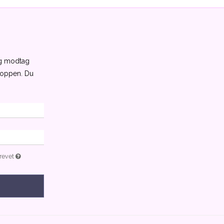
og modtag
shoppen. Du
brevet