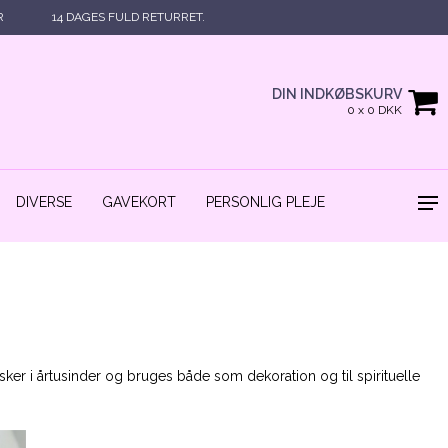
R
14 DAGES FULD RETURRET.
DIN INDKØBSKURV
0 x 0 DKK
DIVERSE
GAVEKORT
PERSONLIG PLEJE
r i årtusinder og bruges både som dekoration og til spirituelle