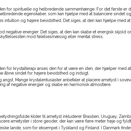
en for spirituelle og helbredende sammenhænge. For det første er de
 helbredende egenskaber, som kan hjælpe med at balancere sindet o
 intuition og højere bevidsthed. Det siges, at den kan hjælpe med at 
egative energier. Det siges, at den kan skabe et energisk skjold omk
eskyttelsessten mod følelsesmæssig eller mental stress.
den for krystalterapi anses den for at være en sten, der hjælper med
ne åbne sindet for højere bevidsthed og indsigt.
 angst. Mange krystalentusiaster anbefaler at placere ametyst i sov
ing af negative energier og skabe en harmonisk atmosfære.
dningsfulde kilder til ametyst inkluderer Brasilien, Uruguay, Zambia o
cere ametyster i store geoder, der kan være flere meter høje og fyldt m
æiske lande, som for eksempel i Tyskland og Finland. I Danmark find