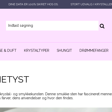
DINE DATA ER 100% SIKRET HOS OS.
STORT UDVALG I KRYSTALLE
E & DUFT
KRYSTALTYPER
SHUNGIT
DRØMMEFANGER
METYST
rystal- og smykkekunsten. Denne smukke sten har fascineret menneske
s farver, dens anvendelser og hvor den findes.