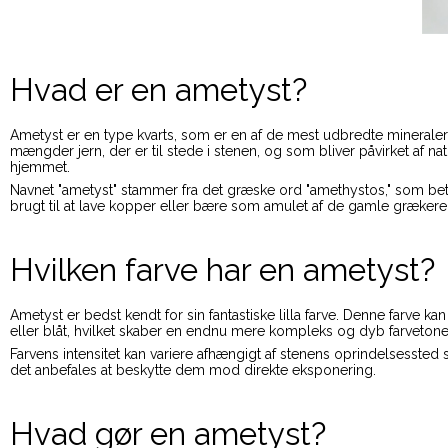
Hvad er en ametyst?
Ametyst er en type kvarts, som er en af de mest udbredte mineraler på
mængder jern, der er til stede i stenen, og som bliver påvirket af na
hjemmet.
Navnet "ametyst" stammer fra det græske ord "amethystos," som bety
brugt til at lave kopper eller bære som amulet af de gamle grækere
Hvilken farve har en ametyst?
Ametyst er bedst kendt for sin fantastiske lilla farve. Denne farve kan
eller blåt, hvilket skaber en endnu mere kompleks og dyb farvetone.
Farvens intensitet kan variere afhængigt af stenens oprindelsesste
det anbefales at beskytte dem mod direkte eksponering.
Hvad gør en ametyst?