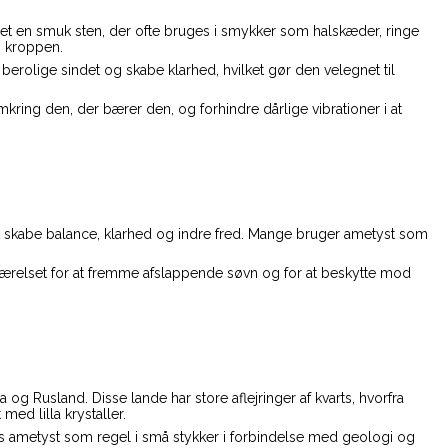
t en smuk sten, der ofte bruges i smykker som halskæder, ringe
g kroppen.
berolige sindet og skabe klarhed, hvilket gør den velegnet til
ring den, der bærer den, og forhindre dårlige vibrationer i at
 at skabe balance, klarhed og indre fred. Mange bruger ametyst som
eværelset for at fremme afslappende søvn og for at beskytte mod
g Rusland. Disse lande har store aflejringer af kvarts, hvorfra
ed lilla krystaller.
es ametyst som regel i små stykker i forbindelse med geologi og