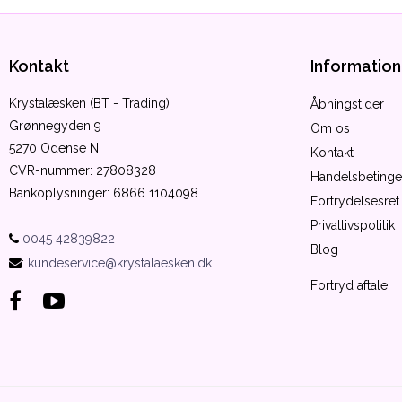
Kontakt
Information
Krystalæsken (BT - Trading)
Åbningstider
Grønnegyden 9
Om os
5270 Odense N
Kontakt
CVR-nummer
:
27808328
Handelsbetinge
Bankoplysninger
:
6866 1104098
Fortrydelsesret
Privatlivspolitik
0045 42839822
Blog
:
kundeservice@krystalaesken.dk
Fortryd aftale