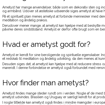
Ametyst har mange anvendelser, både som en dekorativ sten og ind
og armbånd. Udover sit æstetiske udseende siges ametyst at have
På et spirituelt plan menes ametyst at forbinde mennesker med deres
meditation og åndelig praksis.
Derudover mener mange, at ametyst kan hjælpe med at beskytte mod n
påvirke deres sindstilstand. Ametyst er derfor ofte brugt som en b
Hvad er ametyst godt for?
Ametyst er kendt for sine beroligende og spirituelle egenskaber. In
et redskab til meditation og åndelig udvikling, da den menes at kun
Desuden siges det, at ametyst kan hjælpe med at reducere stress og
mareridt. I denne forbindelse er ametyst også forbundet med rensn
Hvor finder man ametyst?
Ametyst findes mange steder rundt om i verden. Nogle af de mest bety
ametyst udvindes. Brasilien og Uruguay er særligt kendt for at produ
I nogle tilfælde kan ametyst også findes i mindre mængder i europ