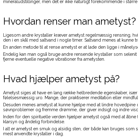
mineraludstillinger, men det er ikke naturligt forekommende i stør
Hvordan renser man ametyst?
Ligesom andre krystaller kræver ametyst regelmæssig rensning, hvis
den i en skål med saltvand i nogle timer. Saltvand menes at kunne 
En anden metode til at rense ametyst er at lade den ligge i månely
Endelig kan man også bruge andre rensende krystaller som selenit e
fjerne eventuelle negative vibrationer fra ametysten.
Hvad hjælper ametyst på?
Ametyst siges at have en lang række helbredende egenskaber, især 
følelsesmæssig uro. Mange, der praktiserer meditation eller mindful
Desuden menes ametyst at kunne hjælpe med at lindre hovedpine o
søvnproblemer og fremme drømme, der giver indsigt og indre vis
Inden for den spirituelle verden hjælper ametyst også med at åbne for
klarsyn og åndelig forbindelse.
I alt er ametyst en smuk og alsidig sten, der både kan bruges som
mest anvendte krystaller i dag.