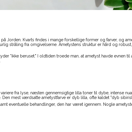
 Jorden. Kvarts findes i mange forskellige former og farver, og ametyst
turlig stråling fra omgivelserne. Ametystens struktur er hård og robust
der "ikke beruset." I oldtiden troede man, at ametyst havde evnen ti
.
 variere fra lyse, næsten gennemsigtige lilla toner til dybe, intense nua
 Den mest værdsatte ametystfarve er dyb lilla, ofte kaldet "dyb sibiri
d samt eventuelle behandlinger, den har været igennem. Nogle ametyste