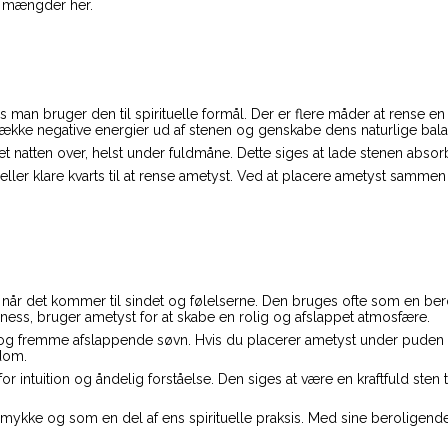
re mængder her.
 man bruger den til spirituelle formål. Der er flere måder at rense e
trække negative energier ud af stenen og genskabe dens naturlige bal
set natten over, helst under fuldmåne. Dette siges at lade stenen abs
ller klare kvarts til at rense ametyst. Ved at placere ametyst sammen
når det kommer til sindet og følelserne. Den bruges ofte som en ber
ness, bruger ametyst for at skabe en rolig og afslappet atmosfære.
g fremme afslappende søvn. Hvis du placerer ametyst under puden e
dom.
 intuition og åndelig forståelse. Den siges at være en kraftfuld sten t
 smykke og som en del af ens spirituelle praksis. Med sine beroligen