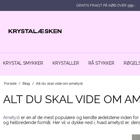
GRATIS FRAGT PÅ KØB OVER 599,-
KRYSTAL SMYKKER
KRYSTALLER
RÅ STYKKER
RØGELS
Forside
/
Blog
/
Alt du skal vide om ametyst
ALT DU SKAL VIDE OM A
Ametyst
er en af de mest populære og kendte ædelstene inden for k
og helbredende formål. Her vil vi dykke ned i, hvad ametyst er, den