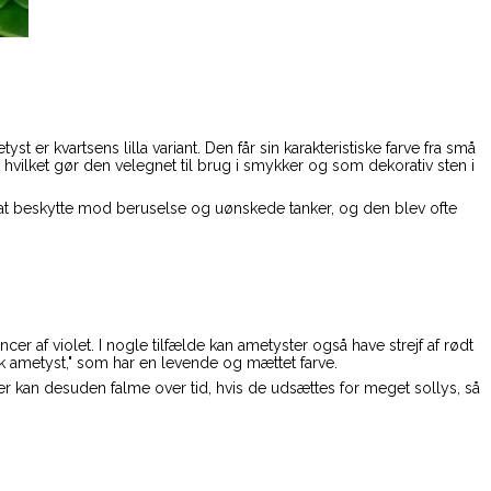
 er kvartsens lilla variant. Den får sin karakteristiske farve fra små
, hvilket gør den velegnet til brug i smykker og som dekorativ sten i
l at beskytte mod beruselse og uønskede tanker, og den blev ofte
ncer af violet. I nogle tilfælde kan ametyster også have strejf af rødt
sk ametyst," som har en levende og mættet farve.
r kan desuden falme over tid, hvis de udsættes for meget sollys, så