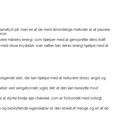
n ametyst på, men en af de mest almindelige metoder er at placere
ance.
orbere månens energi, som hjælper med at genoprette dens kraft.
 med disse krystaller over natten kan deres energi hjælpe med at
oligende sten, der kan hjælpe med at reducere stress, angst og
ller ved sengebordet, siges det, at den kan beskytte mod
il at styrke tredje øje-chakraet, som er forbundet med indsigt,
de og beskyttende egenskaber er den elsket af mange og en af de