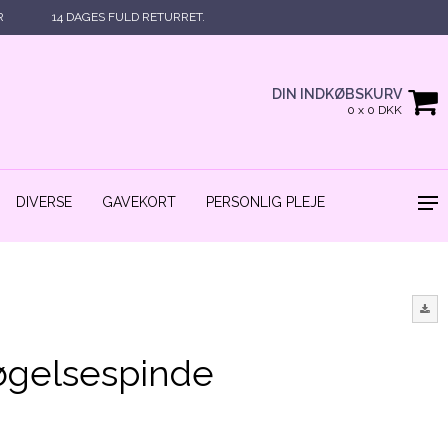
R
14 DAGES FULD RETURRET.
DIN INDKØBSKURV
0 x 0 DKK
DIVERSE
GAVEKORT
PERSONLIG PLEJE
røgelsespinde