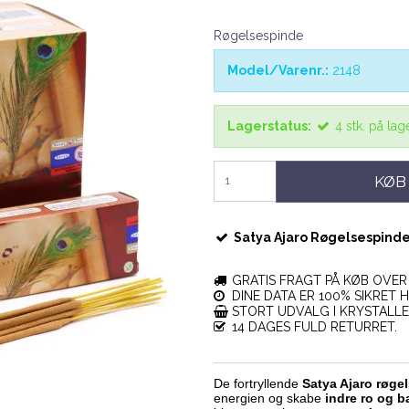
Røgelsespinde
Model/Varenr.:
2148
Lagerstatus:
4
stk.
på lag
KØB
Satya Ajaro Røgelsespinde 
GRATIS FRAGT PÅ KØB OVER 
DINE DATA ER 100% SIKRET H
STORT UDVALG I KRYSTALL
14 DAGES FULD RETURRET.
De fortryllende
Satya Ajaro røge
energien og skabe
indre ro og b