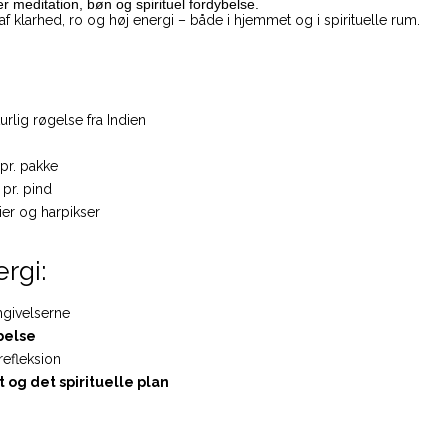
 meditation, bøn og spirituel fordybelse.
af klarhed, ro og høj energi – både i hjemmet og i spirituelle rum.
urlig røgelse fra Indien
pr. pakke
pr. pind
lier og harpikser
rgi:
mgivelserne
ybelse
refleksion
 og det spirituelle plan