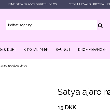
DINE DATA ER 100% SIKRET HOS OS.
STORT UDVALG I KRYSTALLE
E & DUFT
KRYSTALTYPER
SHUNGIT
DRØMMEFANGER
a ajaro røgelsespinde
Satya ajaro 
15 DKK