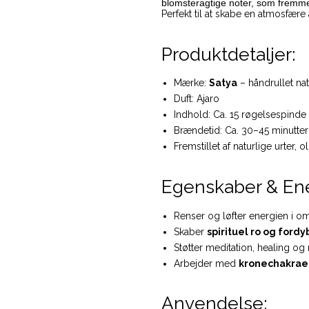
blomsteragtige noter, som fremmer
Perfekt til at skabe en atmosfære 
Produktdetaljer:
Mærke:
Satya
– håndrullet nat
Duft: Ajaro
Indhold: Ca. 15 røgelsespinde 
Brændetid: Ca. 30–45 minutter 
Fremstillet af naturlige urter, o
Egenskaber & Ene
Renser og løfter energien i o
Skaber
spirituel ro og ford
Støtter meditation, healing og 
Arbejder med
kronechakraet
Anvendelse: