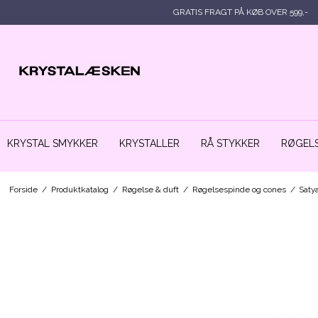
GRATIS FRAGT PÅ KØB OVER 599,-
KRYSTAL SMYKKER
KRYSTALLER
RÅ STYKKER
RØGELS
Forside
/
Produktkatalog
/
Røgelse & duft
/
Røgelsespinde og cones
/
Saty