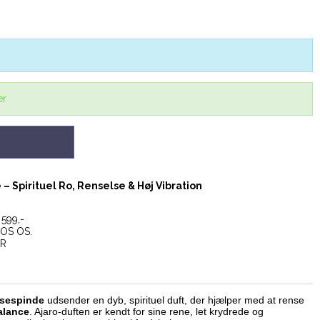
er
– Spirituel Ro, Renselse & Høj Vibration
599,-
OS OS.
ER
lsespinde
udsender en dyb, spirituel duft, der hjælper med at rense
alance
. Ajaro-duften er kendt for sine rene, let krydrede og