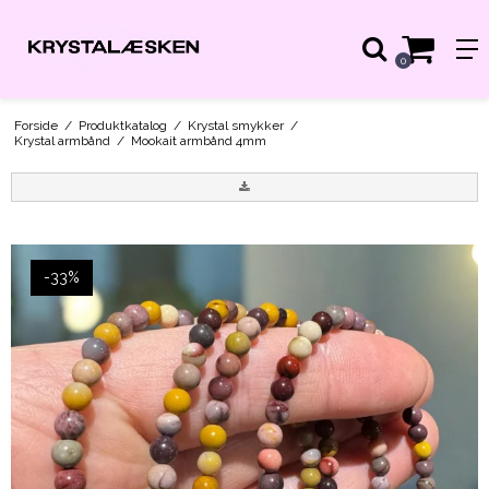
0
Forside
/
Produktkatalog
/
Krystal smykker
/
Krystal armbånd
/
Mookait armbånd 4mm
-33%