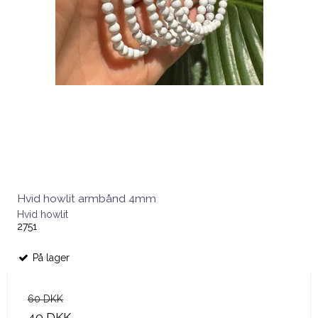
Hvid howlit armbånd 4mm
Hvid howlit
2751
På lager
60 DKK
40 DKK