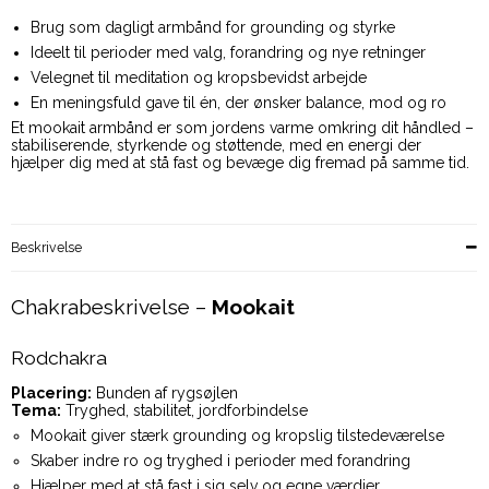
Brug som dagligt armbånd for grounding og styrke
Ideelt til perioder med valg, forandring og nye retninger
Velegnet til meditation og kropsbevidst arbejde
En meningsfuld gave til én, der ønsker balance, mod og ro
Et mookait armbånd er som jordens varme omkring dit håndled –
stabiliserende, styrkende og støttende, med en energi der
hjælper dig med at stå fast og bevæge dig fremad på samme tid.
Beskrivelse
Chakrabeskrivelse –
Mookait
Rodchakra
Placering:
Bunden af rygsøjlen
Tema:
Tryghed, stabilitet, jordforbindelse
Mookait giver stærk grounding og kropslig tilstedeværelse
Skaber indre ro og tryghed i perioder med forandring
Hjælper med at stå fast i sig selv og egne værdier