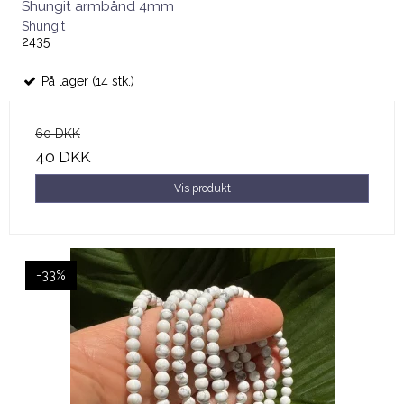
Shungit armbånd 4mm
Shungit
2435
På lager (14 stk.)
60 DKK
40 DKK
Vis produkt
-33%