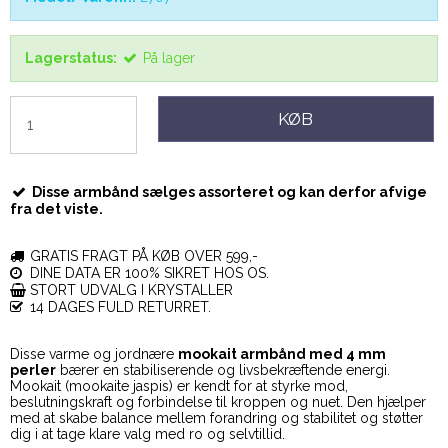
Lagerstatus:
På lager
KØB
Disse armbånd sælges assorteret og kan derfor afvige
fra det viste.
GRATIS FRAGT PÅ KØB OVER 599,-
DINE DATA ER 100% SIKRET HOS OS.
STORT UDVALG I KRYSTALLER
14 DAGES FULD RETURRET.
Disse varme og jordnære
mookait armbånd med 4 mm
perler
bærer en stabiliserende og livsbekræftende energi.
Mookait (mookaite jaspis) er kendt for at styrke mod,
beslutningskraft og forbindelse til kroppen og nuet. Den hjælper
med at skabe balance mellem forandring og stabilitet og støtter
dig i at tage klare valg med ro og selvtillid.