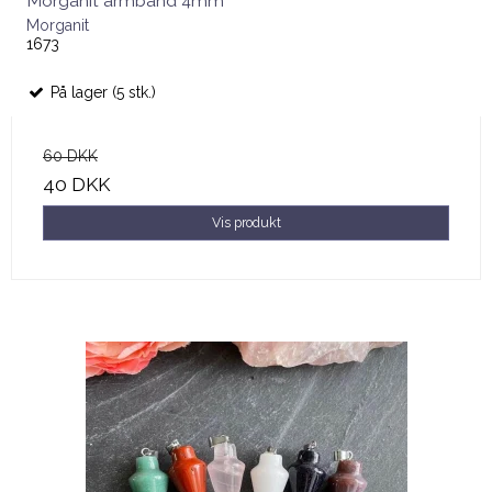
Morganit armbånd 4mm
Morganit
1673
På lager (5 stk.)
60 DKK
40 DKK
Vis produkt