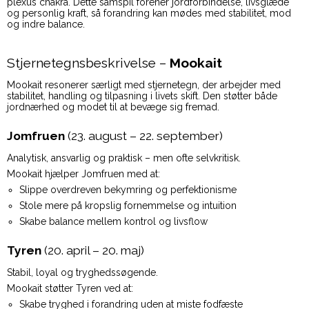
plexus chakra. Dette samspil forener jordforbindelse, livsglæde
og personlig kraft, så forandring kan mødes med stabilitet, mod
og indre balance.
Stjernetegnsbeskrivelse –
Mookait
Mookait resonerer særligt med stjernetegn, der arbejder med
stabilitet, handling og tilpasning i livets skift. Den støtter både
jordnærhed og modet til at bevæge sig fremad.
Jomfruen
(23. august – 22. september)
Analytisk, ansvarlig og praktisk – men ofte selvkritisk.
Mookait hjælper Jomfruen med at:
Slippe overdreven bekymring og perfektionisme
Stole mere på kropslig fornemmelse og intuition
Skabe balance mellem kontrol og livsflow
Tyren
(20. april – 20. maj)
Stabil, loyal og tryghedssøgende.
Mookait støtter Tyren ved at:
Skabe tryghed i forandring uden at miste fodfæste