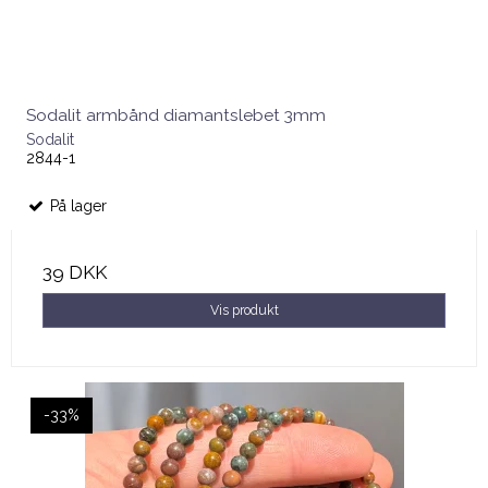
Sodalit armbånd diamantslebet 3mm
Sodalit
2844-1
På lager
39 DKK
Vis produkt
-33%