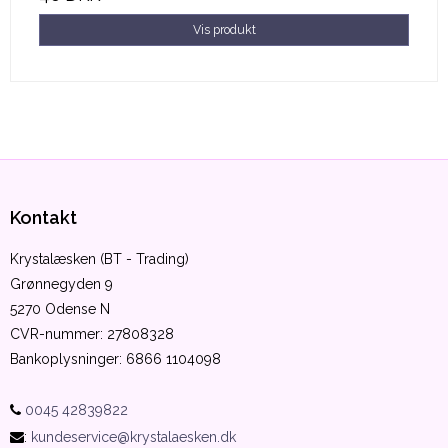
Vis produkt
Kontakt
Krystalæsken (BT - Trading)
Grønnegyden 9
5270 Odense N
CVR-nummer
:
27808328
Bankoplysninger
:
6866 1104098
0045 42839822
:
kundeservice@krystalaesken.dk