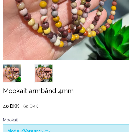
Mookait armbånd 4mm
40 DKK
60 DKK
Mookait
Model/Varenr.:
2707