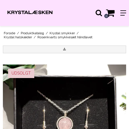
0
Forside
/
Produktkatalog
/
Krystal smykker
/
Krystal halskæder
/
Rosenkvarts smykkesæt håndlavet
UDSOLGT