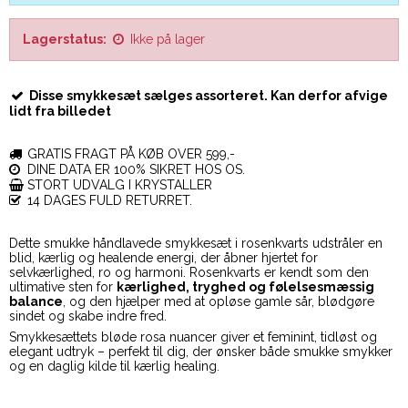
Lagerstatus:
Ikke på lager
Disse smykkesæt sælges assorteret. Kan derfor afvige
lidt fra billedet
GRATIS FRAGT PÅ KØB OVER 599,-
DINE DATA ER 100% SIKRET HOS OS.
STORT UDVALG I KRYSTALLER
14 DAGES FULD RETURRET.
Dette smukke håndlavede smykkesæt i rosenkvarts udstråler en
blid, kærlig og healende energi, der åbner hjertet for
selvkærlighed, ro og harmoni. Rosenkvarts er kendt som den
ultimative sten for
kærlighed, tryghed og følelsesmæssig
balance
, og den hjælper med at opløse gamle sår, blødgøre
sindet og skabe indre fred.
Smykkesættets bløde rosa nuancer giver et feminint, tidløst og
elegant udtryk – perfekt til dig, der ønsker både smukke smykker
og en daglig kilde til kærlig healing.