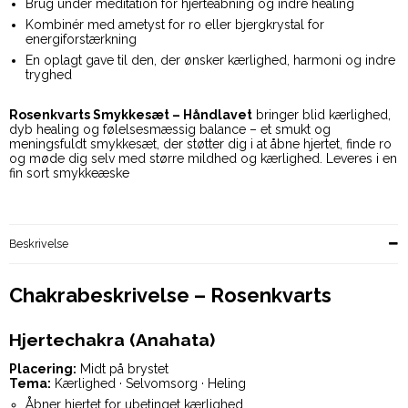
Brug under meditation for hjerteåbning og indre healing
Kombinér med ametyst for ro eller bjergkrystal for
energiforstærkning
En oplagt gave til den, der ønsker kærlighed, harmoni og indre
tryghed
Rosenkvarts Smykkesæt – Håndlavet
bringer blid kærlighed,
dyb healing og følelsesmæssig balance – et smukt og
meningsfuldt smykkesæt, der støtter dig i at åbne hjertet, finde ro
og møde dig selv med større mildhed og kærlighed. Leveres i en
fin sort smykkeæske
Beskrivelse
Chakrabeskrivelse – Rosenkvarts
Hjertechakra (Anahata)
Placering:
Midt på brystet
Tema:
Kærlighed · Selvomsorg · Heling
Åbner hjertet for ubetinget kærlighed