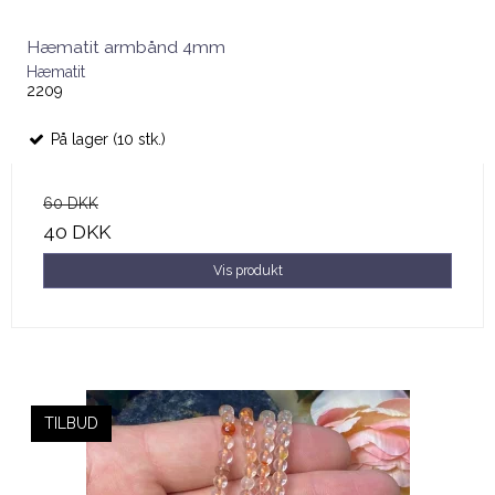
Hæmatit armbånd 4mm
Hæmatit
2209
På lager (10 stk.)
60 DKK
40 DKK
Vis produkt
TILBUD