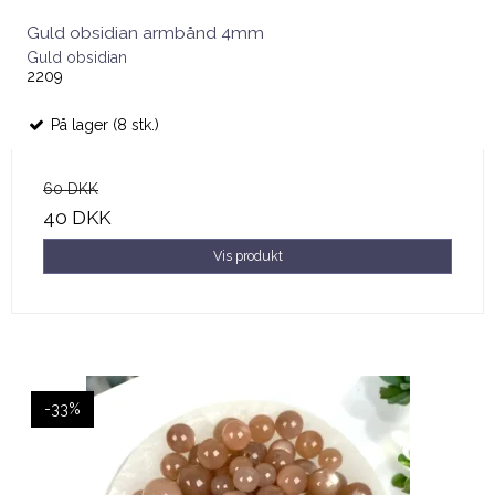
Guld obsidian armbånd 4mm
Guld obsidian
2209
På lager (8 stk.)
60 DKK
40 DKK
Vis produkt
-33%