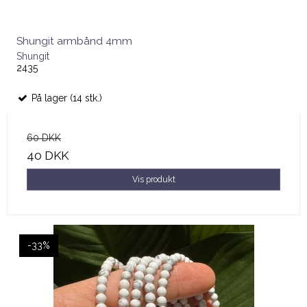
Shungit armbånd 4mm
Shungit
2435
På lager (14 stk.)
60 DKK
40 DKK
Vis produkt
-33%