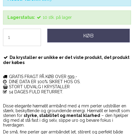
Lagerstatus:
10
stk.
på lager
KØB
Da krystaller er unikke er det viste produkt, det produkt
der købes
GRATIS FRAGT PÅ KØB OVER 599,-
DINE DATA ER 100% SIKRET HOS OS.
STORT UDVALG I KRYSTALLER
14 DAGES FULD RETURRET.
Disse elegante hæmatit armbånd med 4 mm perler udstråler en
stærk, beskyttende og groundende energi. Hæmatit er kendt som
stenen for
styrke, stabilitet og mental klarhed
– den hjælper
dig med at stå fast i dig selv, slippe uro og bevare fokus i
hverdagen.
De små, fine perler gør armbåndet let, stilrent og perfekt både