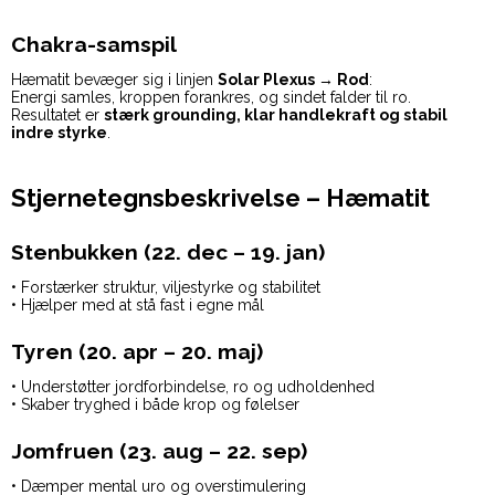
Chakra-samspil
Hæmatit bevæger sig i linjen
Solar Plexus → Rod
:
Energi samles, kroppen forankres, og sindet falder til ro.
Resultatet er
stærk grounding, klar handlekraft og stabil
indre styrke
.
Stjernetegnsbeskrivelse – Hæmatit
Stenbukken (22. dec – 19. jan)
• Forstærker struktur, viljestyrke og stabilitet
• Hjælper med at stå fast i egne mål
Tyren (20. apr – 20. maj)
• Understøtter jordforbindelse, ro og udholdenhed
• Skaber tryghed i både krop og følelser
Jomfruen (23. aug – 22. sep)
• Dæmper mental uro og overstimulering