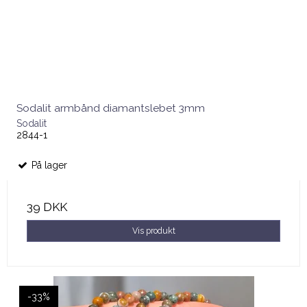
Sodalit armbånd diamantslebet 3mm
Sodalit
2844-1
På lager
39 DKK
Vis produkt
-33%