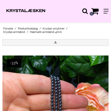
0
Forside
/
Produktkatalog
/
Krystal smykker
/
Krystal armbånd
/
Hæmatit armbånd 4mm
-33%