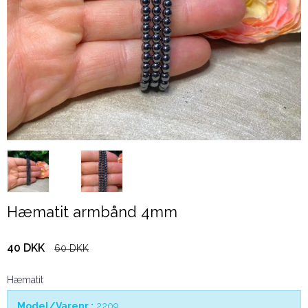
Hæmatit armbånd 4mm
40 DKK
60 DKK
Hæmatit
Model/Varenr.:
2209