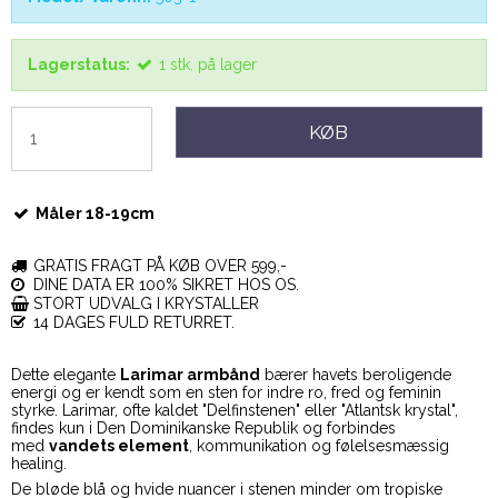
Lagerstatus:
1
stk.
på lager
KØB
Måler 18-19cm
GRATIS FRAGT PÅ KØB OVER 599,-
DINE DATA ER 100% SIKRET HOS OS.
STORT UDVALG I KRYSTALLER
14 DAGES FULD RETURRET.
Dette elegante
Larimar armbånd
bærer havets beroligende
energi og er kendt som en sten for indre ro, fred og feminin
styrke. Larimar, ofte kaldet "Delfinstenen" eller "Atlantsk krystal",
findes kun i Den Dominikanske Republik og forbindes
med
vandets element
, kommunikation og følelsesmæssig
healing.
De bløde blå og hvide nuancer i stenen minder om tropiske