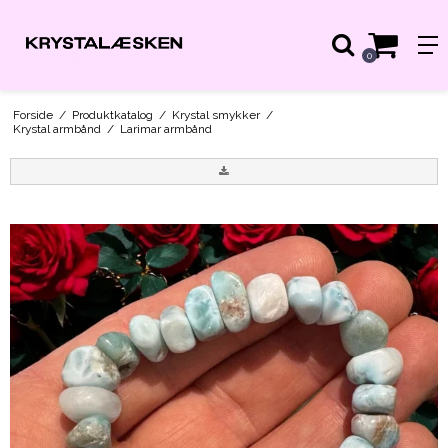
0
Forside
/
Produktkatalog
/
Krystal smykker
/
Krystal armbånd
/
Larimar armbånd