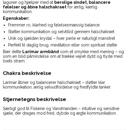
laguner og hjælper med at
berolige sindet, balancere
følelser og åbne halschakraet
for ærlig, kærlig
kommunikation.
Egenskaber:
Fremmer ro, klarhed og følelsesmæssig balance
Støtter kommunikation og selvtillid gennem halschakraet
Unik og sjælden krystal – hver perle er naturligt mønstret
Perfekt til daglig brug, meditation eller som spirituel støtte
Bær dette
Larimar armbånd
som et smykke med mening – og
som en blid påmindelse om at trække vejret dybt og flyde med
livets strøm.
Chakra beskrivelse
Larimar åbner og balancerer halschakraet – støtter klar
kommunikation, ærlig selvudfoldelse og fredfyldte tanker.
Stjernetegns beskrivelse
Særligt god til Fiskene og Vandmanden – intuitive og sensitive
sjæle, der drages mod fred, dybde og ægte kommunikation.