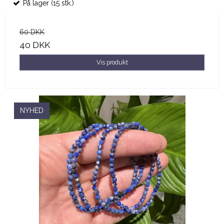
På lager (15 stk.)
60 DKK
40 DKK
Vis produkt
NYHED