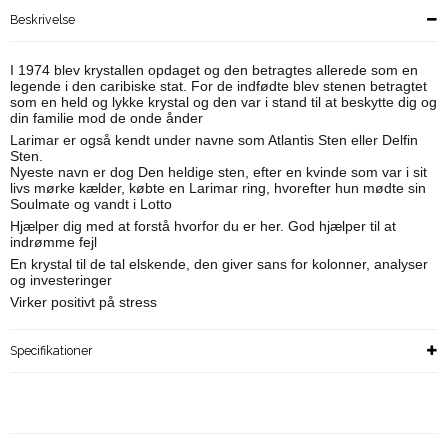
Beskrivelse
I 1974 blev krystallen opdaget og den betragtes allerede som en
legende i den caribiske stat. For de indfødte blev stenen betragtet
som en held og lykke krystal og den var i stand til at beskytte dig og
din familie mod de onde ånder
Larimar er også kendt under navne som Atlantis Sten eller Delfin
Sten.
Nyeste navn er dog Den heldige sten, efter en kvinde som var i sit
livs mørke kælder, købte en Larimar ring, hvorefter hun mødte sin
Soulmate og vandt i Lotto
Hjælper dig med at forstå hvorfor du er her. God hjælper til at
indrømme fejl
En krystal til de tal elskende, den giver sans for kolonner, analyser
og investeringer
Virker positivt på stress
Specifikationer