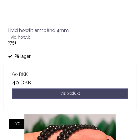
Hvid howlit armbånd 4mm
Hvid howlit
2751
På lager
60 DKK
40 DKK
Vis produkt
-0%