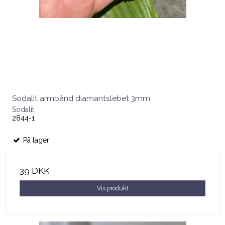
Sodalit armbånd diamantslebet 3mm
Sodalit
2844-1
På lager
39 DKK
Vis produkt