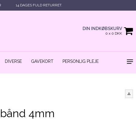
R
14 DAGES FULD RETURRET.
DIN INDKØBSKURV
0 x 0 DKK
DIVERSE
GAVEKORT
PERSONLIG PLEJE
mbånd 4mm