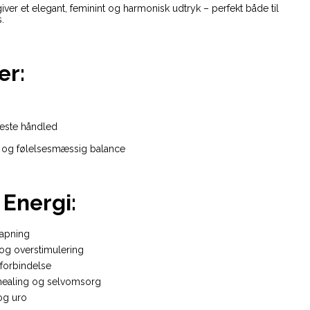
ver et elegant, feminint og harmonisk udtryk – perfekt både til
.
er:
leste håndled
on og følelsesmæssig balance
Energi:
lapning
og overstimulering
 forbindelse
healing og selvomsorg
og uro