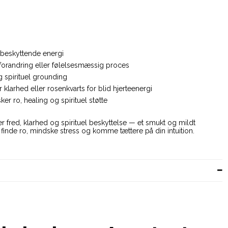
g beskyttende energi
 forandring eller følelsesmæssig proces
g spirituel grounding
klarhed eller rosenkvarts for blid hjerteenergi
ker ro, healing og spirituel støtte
r fred, klarhed og spirituel beskyttelse — et smukt og mildt
t finde ro, mindske stress og komme tættere på din intuition.