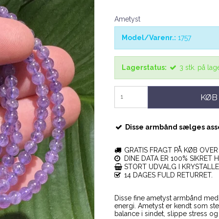
Ametyst
Model/Varenr.:
1757
Lagerstatus:
3
stk.
på lag
KØB
Disse armbånd sælges assor
GRATIS FRAGT PÅ KØB OVER 
DINE DATA ER 100% SIKRET H
STORT UDVALG I KRYSTALL
14 DAGES FULD RETURRET.
Disse fine ametyst armbånd med 
energi. Ametyst er kendt som st
balance i sindet, slippe stress og