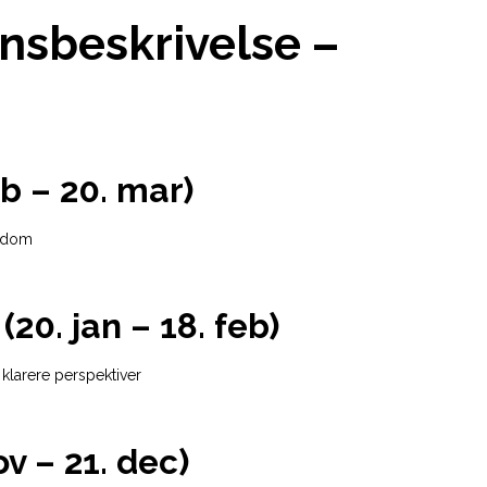
nsbeskrivelse –
eb – 20. mar)
isdom
0. jan – 18. feb)
g klarere perspektiver
ov – 21. dec)