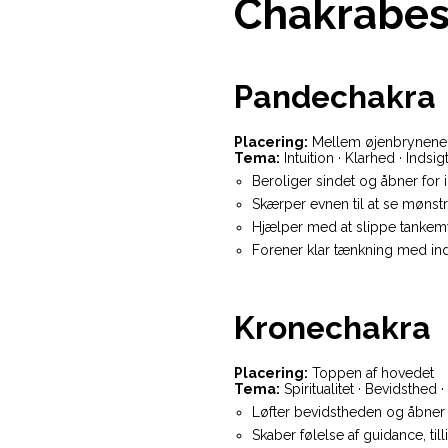
Chakrabes
Pandechakra
Placering:
Mellem øjenbrynene
Tema:
Intuition · Klarhed · Indsig
Beroliger sindet og åbner for in
Skærper evnen til at se mønst
Hjælper med at slippe tankem
Forener klar tænkning med in
Kronechakra
Placering:
Toppen af hovedet
Tema:
Spiritualitet · Bevidsthed ·
Løfter bevidstheden og åbner f
Skaber følelse af guidance, til