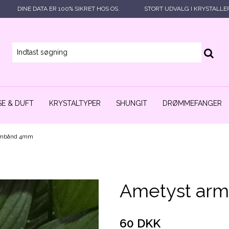
DINE DATA ER 100% SIKRET HOS OS.
STORT UDVALG I KRYSTALLE
E & DUFT
KRYSTALTYPER
SHUNGIT
DRØMMEFANGER
rmbånd 4mm
Ametyst ar
60 DKK