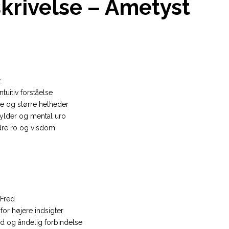
krivelse – Ametyst
t
tuitiv forståelse
re og større helheder
ylder og mental uro
dre ro og visdom
 Fred
or højere indsigter
lid og åndelig forbindelse