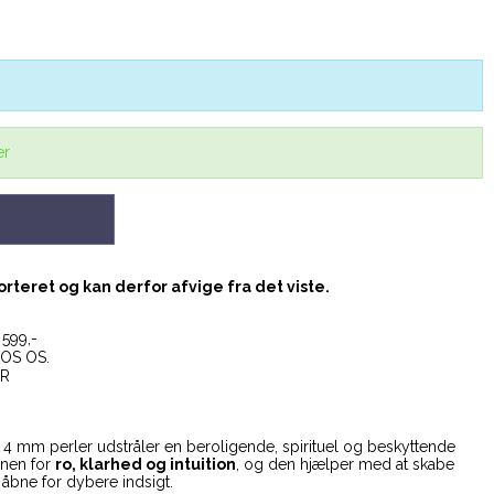
er
teret og kan derfor afvige fra det viste.
599,-
OS OS.
ER
4 mm perler udstråler en beroligende, spirituel og beskyttende
enen for
ro, klarhed og intuition
, og den hjælper med at skabe
 åbne for dybere indsigt.