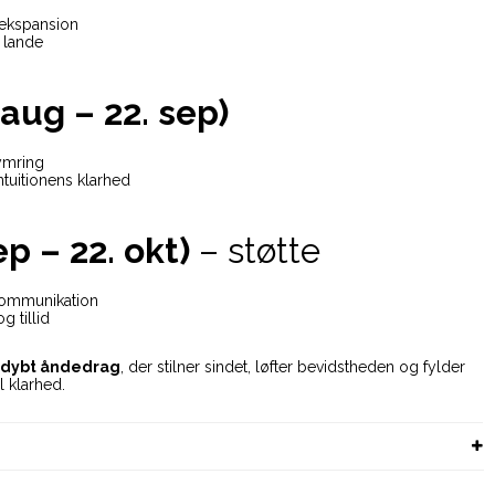
 ekspansion
n lande
aug – 22. sep)
ymring
ntuitionens klarhed
p – 22. okt)
– støtte
kommunikation
g tillid
, dybt åndedrag
, der stilner sindet, løfter bevidstheden og fylder
l klarhed.