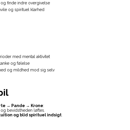
 og finde indre overgivelse
vile og spirituel klarhed
rioder med mental aktivitet
anke og følelse
hed og mildhed mod sig selv
il
rte → Pande → Krone
:
er, og bevidstheden løftes.
tuition og blid spirituel indsigt
.