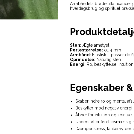
Armbåndets bløde lilla nuancer gi
hverdagsbrug og spirituel praksis
Produktdetalj
Sten:
Ægte ametyst
Perlestørrelse:
ca 4 mm
Armbånd:
Elastisk – passer de f
Oprindelse:
Naturlig sten
Energi:
Ro, beskyttelse, intuiti
Egenskaber & 
Skaber indre ro og mental afs
Beskytter mod negativ energi 
Åbner for intuition og spirituel
Understøtter følelsesmæssig 
Dæmper stress, tankemylder 