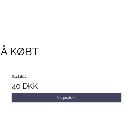
SÅ KØBT
60 DKK
40 DKK
Vis produkt