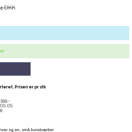
4 DKK
ger
eret. Prisen er pr stk
599,-
OS OS.
ER
hver og en, små kunstværker