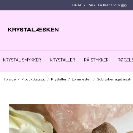
GRATIS FRAGT PÅ KØB OVER 599,-
KRYSTAL SMYKKER
KRYSTALLER
RÅ STYKKER
RØGELS
Forside
/
Produktkatalog
/
Krystaller
/
Lommesten
/
Gobi ørken agat mørk