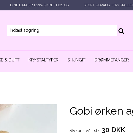
DINE DATA ER 100% SIKRET HOS OS.
STORT UDVALG I KRYSTALLE
E & DUFT
KRYSTALTYPER
SHUNGIT
DRØMMEFANGER
Gobi ørken 
30 DKK
Stykpris v/ 1 stk.