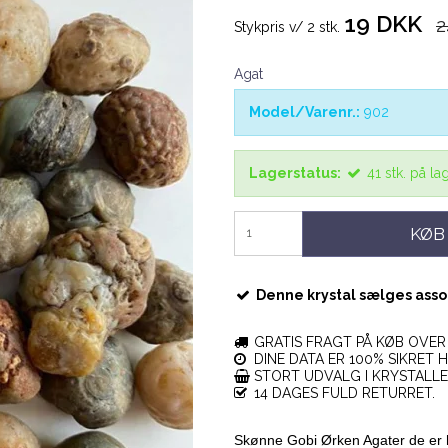
19 DKK
2
Stykpris v/ 2 stk.
Agat
Model/Varenr.:
902
Lagerstatus:
41
stk.
på la
KØB
Denne krystal sælges assort
GRATIS FRAGT PÅ KØB OVER 
DINE DATA ER 100% SIKRET H
STORT UDVALG I KRYSTALL
14 DAGES FULD RETURRET.
Skønne Gobi Ørken Agater de er 