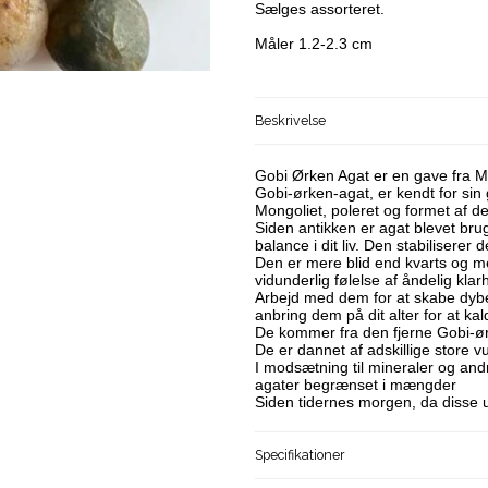
Sælges assorteret.
Måler 1.2-2.3 cm
Beskrivelse
Gobi Ørken Agat er en gave fra M
Gobi-ørken-agat, er kendt for sin
Mongoliet, poleret og formet af de
Siden antikken er agat blevet brug
balance i dit liv. Den stabiliserer
Den er mere blid end kvarts og me
vidunderlig følelse af åndelig klar
Arbejd med dem for at skabe dyb
anbring dem på dit alter for at k
De kommer fra den fjerne Gobi-ør
De er dannet af adskillige store v
I modsætning til mineraler og andr
agater begrænset i mængder
Siden tidernes morgen, da disse u
Specifikationer