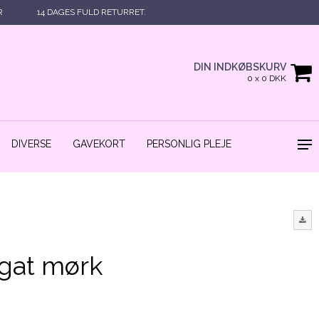
R
14 DAGES FULD RETURRET.
DIN INDKØBSKURV
0 x 0 DKK
DIVERSE
GAVEKORT
PERSONLIG PLEJE
agat mørk