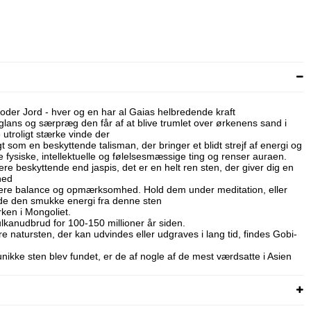
oder Jord - hver og en har al Gaias helbredende kraft
 glans og særpræg den får af at blive trumlet over ørkenens sand i
 utroligt stærke vinde der
t som en beskyttende talisman, der bringer et blidt strejf af energi og
 de fysiske, intellektuelle og følelsesmæssige ting og renser auraen.
re beskyttende end jaspis, det er en helt ren sten, der giver dig en
hed
ere balance og opmærksomhed. Hold dem under meditation, eller
alde den smukke energi fra denne sten
ken i Mongoliet.
ulkanudbrud for 100-150 millioner år siden.
e natursten, der kan udvindes eller udgraves i lang tid, findes Gobi-
nikke sten blev fundet, er de af nogle af de mest værdsatte i Asien