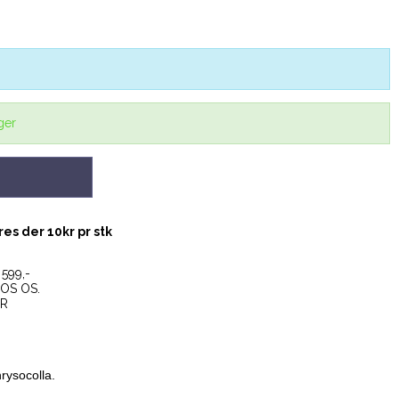
ger
es der 10kr pr stk
599,-
OS OS.
ER
hrysocolla.