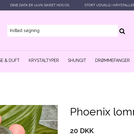
DINE DATA ER 100% SIKRET HOS OS.
STORT UDVALG I KRYSTALLE
E & DUFT
KRYSTALTYPER
SHUNGIT
DRØMMEFANGER
Phoenix lo
20 DKK