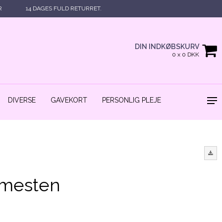
R
14 DAGES FULD RETURRET.
DIN INDKØBSKURV
0 x 0 DKK
DIVERSE
GAVEKORT
PERSONLIG PLEJE
mmesten