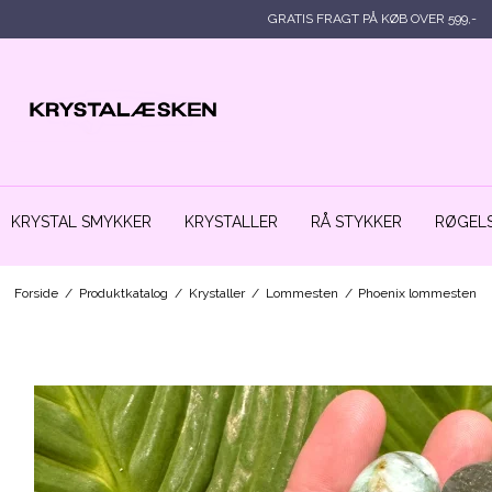
GRATIS FRAGT PÅ KØB OVER 599,-
KRYSTAL SMYKKER
KRYSTALLER
RÅ STYKKER
RØGELS
Forside
/
Produktkatalog
/
Krystaller
/
Lommesten
/
Phoenix lommesten