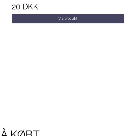
20 DKK
Vis produkt
SÅ KØBT