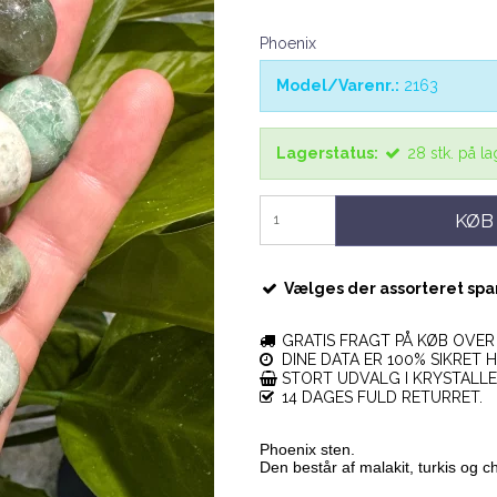
Phoenix
Model/Varenr.:
2163
Lagerstatus:
28
stk.
på la
KØB
Vælges der assorteret spar
GRATIS FRAGT PÅ KØB OVER 
DINE DATA ER 100% SIKRET H
STORT UDVALG I KRYSTALL
14 DAGES FULD RETURRET.
Phoenix sten.
Den består af malakit, turkis og c