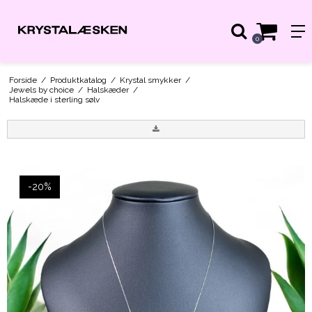
0
Forside
/
Produktkatalog
/
Krystal smykker
/
Jewels by choice
/
Halskæder
/
Halskæde i sterling sølv
-20%