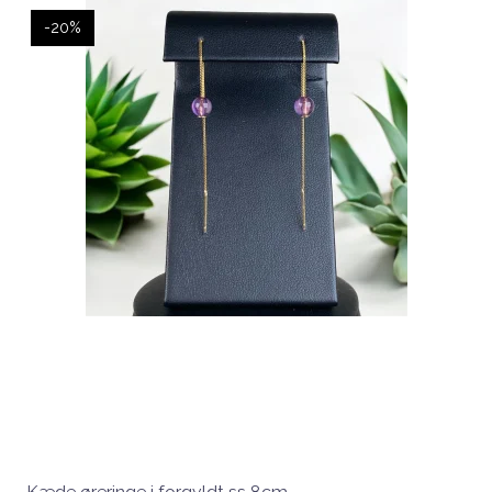
-20%
Kæde øreringe i forgyldt ss 8cm