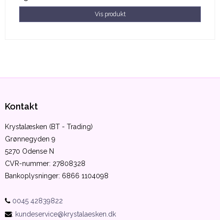
Vis produkt
Kontakt
Krystalæsken (BT - Trading)
Grønnegyden 9
5270 Odense N
CVR-nummer
:
27808328
Bankoplysninger
:
6866 1104098
0045 42839822
:
kundeservice@krystalaesken.dk