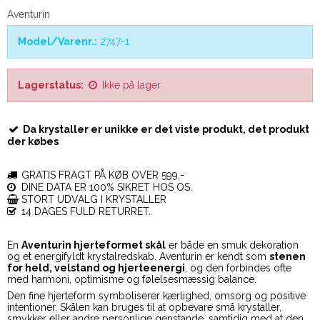
Aventurin
Model/Varenr.:
2747-1
Lagerstatus:
Ikke på lager
Da krystaller er unikke er det viste produkt, det produkt
der købes
GRATIS FRAGT PÅ KØB OVER 599,-
DINE DATA ER 100% SIKRET HOS OS.
STORT UDVALG I KRYSTALLER
14 DAGES FULD RETURRET.
En
Aventurin hjerteformet skål
er både en smuk dekoration
og et energifyldt krystalredskab. Aventurin er kendt som
stenen
for held, velstand og hjerteenergi
, og den forbindes ofte
med harmoni, optimisme og følelsesmæssig balance.
Den fine hjerteform symboliserer kærlighed, omsorg og positive
intentioner. Skålen kan bruges til at opbevare små krystaller,
smykker eller andre personlige genstande, samtidig med at den