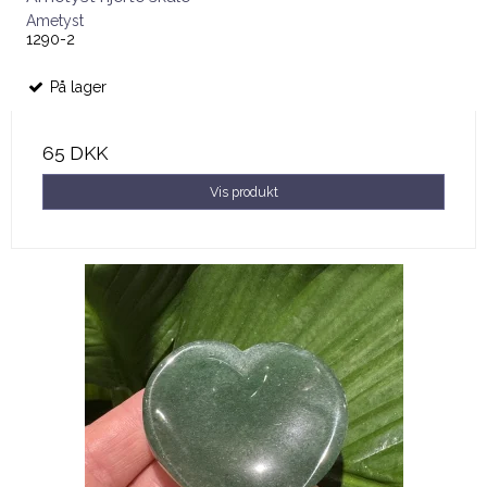
Ametyst
1290-2
På lager
65 DKK
Vis produkt