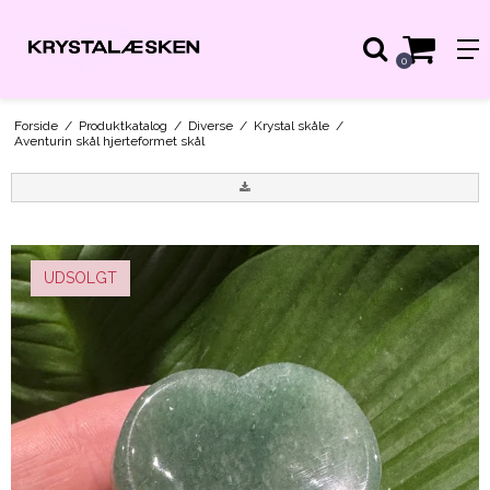
0
Forside
/
Produktkatalog
/
Diverse
/
Krystal skåle
/
Aventurin skål hjerteformet skål
UDSOLGT