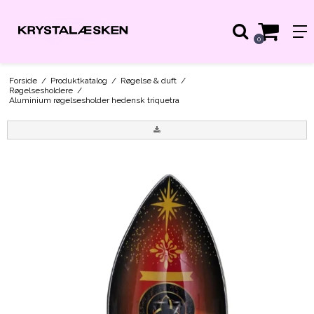
0
Forside
/
Produktkatalog
/
Røgelse & duft
/
Røgelsesholdere
/
Aluminium røgelsesholder hedensk triquetra