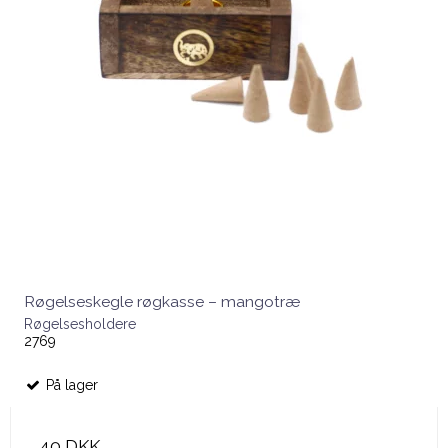
Røgelseskegle røgkasse – mangotræ
Røgelsesholdere
2769
På lager
40 DKK