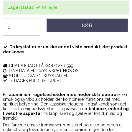
Lagerstatus:
På lager
KØB
Da krystaller er unikke er det viste produkt, det produkt
der købes
GRATIS FRAGT PÅ KØB OVER 599,-
DINE DATA ER 100% SIKRET HOS OS.
STORT UDVALG I KRYSTALLER
14 DAGES FULD RETURRET.
En
aluminium røgelsesholder med hedensk triquetra
er en
smuk og symbolsk holder, der kombinerer funktionalitet med
spirituel betydning. Den klassiske triquetra – også kendt som det
keltiske treenighedssymbol – repræsenterer
balance, enhed og
livets tre aspekter
(fx krop, sind og sjæl eller fortid, nutid og
fremtid).
Den farvede emalje fremhæver mønsteret og giver holderen et
dekorativt og levende udtryk, mens aluminium gør den let,