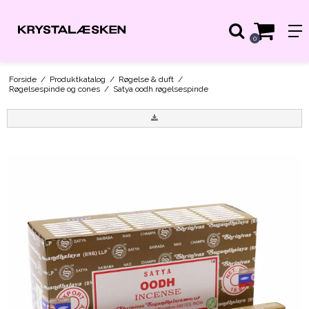
0
Forside
/
Produktkatalog
/
Røgelse & duft
/
Røgelsespinde og cones
/
Satya oodh røgelsespinde