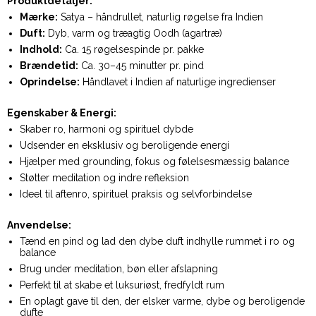
Produktdetaljer:
Mærke:
Satya – håndrullet, naturlig røgelse fra Indien
Duft:
Dyb, varm og træagtig Oodh (agartræ)
Indhold:
Ca. 15 røgelsespinde pr. pakke
Brændetid:
Ca. 30–45 minutter pr. pind
Oprindelse:
Håndlavet i Indien af naturlige ingredienser
Egenskaber & Energi:
Skaber ro, harmoni og spirituel dybde
Udsender en eksklusiv og beroligende energi
Hjælper med grounding, fokus og følelsesmæssig balance
Støtter meditation og indre refleksion
Ideel til aftenro, spirituel praksis og selvforbindelse
Anvendelse:
Tænd en pind og lad den dybe duft indhylle rummet i ro og
balance
Brug under meditation, bøn eller afslapning
Perfekt til at skabe et luksuriøst, fredfyldt rum
En oplagt gave til den, der elsker varme, dybe og beroligende
dufte