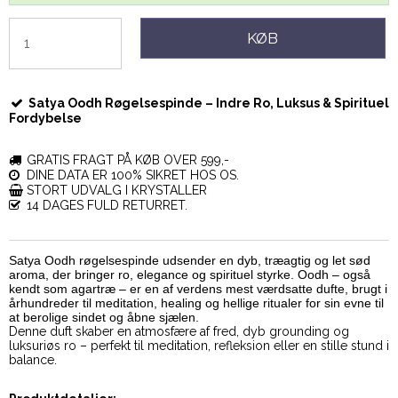
KØB
Satya Oodh Røgelsespinde – Indre Ro, Luksus & Spirituel
Fordybelse
GRATIS FRAGT PÅ KØB OVER 599,-
DINE DATA ER 100% SIKRET HOS OS.
STORT UDVALG I KRYSTALLER
14 DAGES FULD RETURRET.
Satya Oodh røgelsespinde udsender en dyb, træagtig og let sød
aroma, der bringer ro, elegance og spirituel styrke. Oodh – også
kendt som agartræ – er en af verdens mest værdsatte dufte, brugt i
århundreder til meditation, healing og hellige ritualer for sin evne til
at berolige sindet og åbne sjælen.
Denne duft skaber en atmosfære af fred, dyb grounding og
luksuriøs ro – perfekt til meditation, refleksion eller en stille stund i
balance.