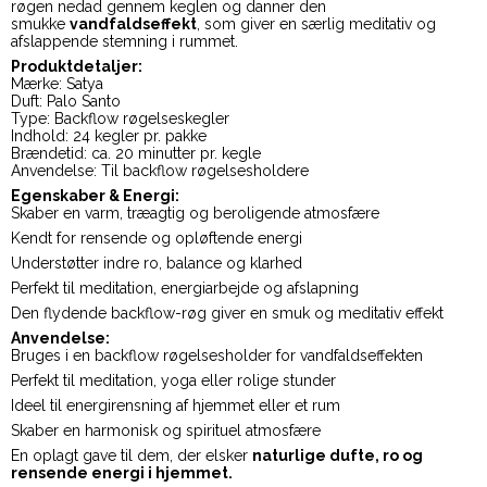
røgen nedad gennem keglen og danner den
smukke
vandfaldseffekt
, som giver en særlig meditativ og
afslappende stemning i rummet.
Produktdetaljer:
Mærke: Satya
Duft: Palo Santo
Type: Backflow røgelseskegler
Indhold: 24 kegler pr. pakke
Brændetid: ca. 20 minutter pr. kegle
Anvendelse: Til backflow røgelsesholdere
Egenskaber & Energi:
Skaber en varm, træagtig og beroligende atmosfære
Kendt for rensende og opløftende energi
Understøtter indre ro, balance og klarhed
Perfekt til meditation, energiarbejde og afslapning
Den flydende backflow-røg giver en smuk og meditativ effekt
Anvendelse:
Bruges i en backflow røgelsesholder for vandfaldseffekten
Perfekt til meditation, yoga eller rolige stunder
Ideel til energirensning af hjemmet eller et rum
Skaber en harmonisk og spirituel atmosfære
En oplagt gave til dem, der elsker
naturlige dufte, ro og
rensende energi i hjemmet.