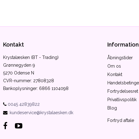
Kontakt
Information
Krystalæsken (BT - Trading)
Åbningstider
Grønnegyden 9
Om os
5270 Odense N
Kontakt
CVR-nummer
:
27808328
Handelsbetinge
Bankoplysninger
:
6866 1104098
Fortrydelsesret
Privatlivspolitik
0045 42839822
Blog
:
kundeservice@krystalaesken.dk
Fortryd aftale