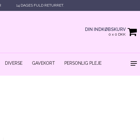
R
14 DAGES FULD RETURRET.
DIN INDKØBSKURV
0 x 0 DKK
DIVERSE
GAVEKORT
PERSONLIG PLEJE