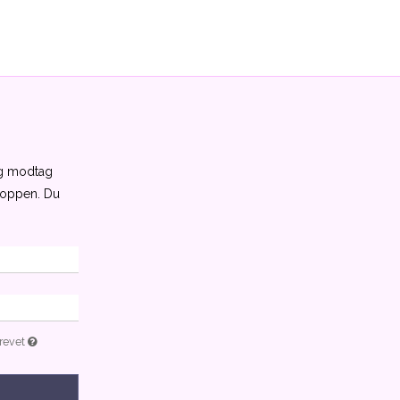
og modtag
shoppen. Du
brevet