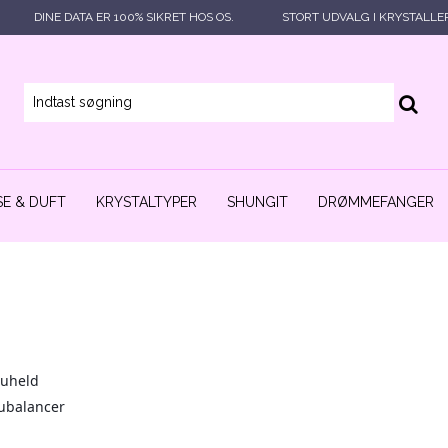
DINE DATA ER 100% SIKRET HOS OS.
STORT UDVALG I KRYSTALLE
E & DUFT
KRYSTALTYPER
SHUNGIT
DRØMMEFANGER
 uheld
 ubalancer