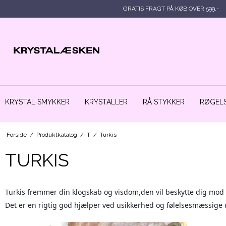
GRATIS FRAGT PÅ KØB OVER 599,-
KRYSTAL SMYKKER
KRYSTALLER
RÅ STYKKER
RØGELS
Forside
/
Produktkatalog
/
T
/
Turkis
TURKIS
Turkis fremmer din klogskab og visdom,den vil beskytte dig mod
Det er en rigtig god hjælper ved usikkerhed og følelsesmæssige