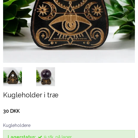
Kugleholder i træ
30 DKK
Kugleholdere
Lagerstatus:
9
stk.
på lager