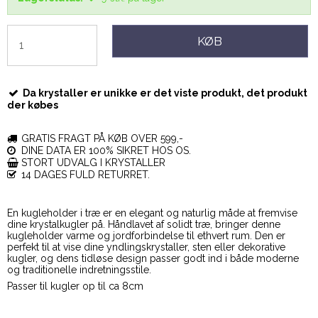
KØB
Da krystaller er unikke er det viste produkt, det produkt
der købes
GRATIS FRAGT PÅ KØB OVER 599,-
DINE DATA ER 100% SIKRET HOS OS.
STORT UDVALG I KRYSTALLER
14 DAGES FULD RETURRET.
En kugleholder i træ er en elegant og naturlig måde at fremvise
dine krystalkugler på. Håndlavet af solidt træ, bringer denne
kugleholder varme og jordforbindelse til ethvert rum. Den er
perfekt til at vise dine yndlingskrystaller, sten eller dekorative
kugler, og dens tidløse design passer godt ind i både moderne
og traditionelle indretningsstile.
Passer til kugler op til ca 8cm