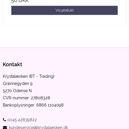
50 DKK
Vis produkt
Kontakt
Krystalæsken (BT - Trading)
Grønnegyden 9
5270 Odense N
CVR-nummer
:
27808328
Bankoplysninger
:
6866 1104098
0045 42839822
:
kundeservice@krystalaesken.dk