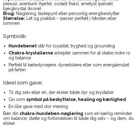
plexus), aventurin (hjerte), sodalit (hals), ametyst (pande),
bjergkrystal (krone)
Brug:
Nøglering, taskepynt eller personlig energibeskytter
Størrelse:
Let og praktisk – passer perfekt i hånden eller
lommen
Symbolik:
Hundebenet
står for loyalitet, tryghed og grounding
Chakra-krystallerne
arbejder sammen for at skabe indre ro
og balance
Perfekt til kæledyrsejere, dyreelskere eller som energiamulet
på farten
Ideel som gave:
Til dig selv eller én, der elsker både dyr og krystaller
Giv som
symbol på beskyttelse, healing og kærlighed
En lille gave med stor mening
Bær din
chakra-hundeben-nøglering
som en kærlig reminder
om balance, støtte og forbindelsen til både dig selv – og dem, du
elsker.