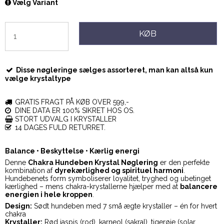
Vælg Variant
KØB
Disse nøgleringe sælges assorteret, man kan altså kun
vælge krystaltype
GRATIS FRAGT PÅ KØB OVER 599,-
DINE DATA ER 100% SIKRET HOS OS.
STORT UDVALG I KRYSTALLER
14 DAGES FULD RETURRET.
Balance • Beskyttelse • Kærlig energi
Denne
Chakra Hundeben Krystal Nøglering
er den perfekte
kombination af
dyrekærlighed og spirituel harmoni
.
Hundebenets form symboliserer loyalitet, tryghed og ubetinget
kærlighed – mens chakra-krystallerne hjælper med at
balancere
energien i hele kroppen
.
Design:
Sødt hundeben med 7 små ægte krystaller – én for hvert
chakra
Krystaller:
Rød jaspis (rod), karneol (sakral), tigerøje (solar