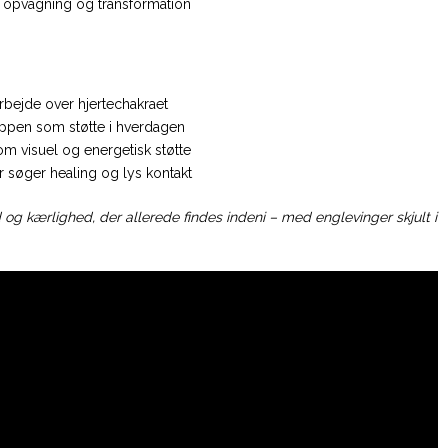
uel opvågning og transformation
arbejde over hjertechakraet
oppen som støtte i hverdagen
som visuel og energetisk støtte
r søger healing og lys kontakt
d og kærlighed, der allerede findes indeni – med englevinger skjult i