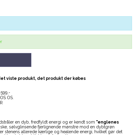
er
det viste produkt, det produkt der købes
599,-
OS OS.
ER
stråler en dyb, fredfyldt energi og er kendt som
"englenes
istiske, sølvglinsende fjerlignende mønstre mod en dybtgrøn
r stenens allerede kærlige og healende energi, hvilket gør det