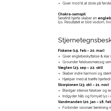
Giver mod til at stole på første
Chakra-samspil
Serafinit hjerte skaber en
engleb
lys. Resultatet er blid visdom, h
Stjernetegnsbeskr
Fiskene (19. feb – 20. mar)
Giver englebeskyttelse & klar i
Grounder følelsesmæssig sensit
Vægten (23. sep – 22. okt)
Skaber indre harmoni og stær
Hjælper med at træffe hjertedr
Skorpionen (23. okt – 21. nov)
Blødgør intense følelser og le
Indgyder håb og fornyet lys i
Vandmanden (20. jan – 18. feb
Forbinder visionær tænkning 