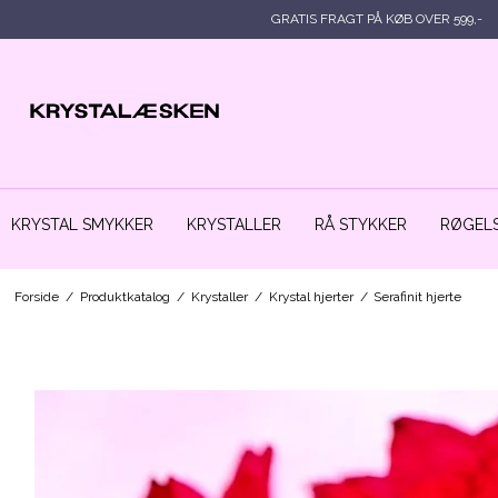
GRATIS FRAGT PÅ KØB OVER 599,-
KRYSTAL SMYKKER
KRYSTALLER
RÅ STYKKER
RØGELS
Forside
/
Produktkatalog
/
Krystaller
/
Krystal hjerter
/
Serafinit hjerte