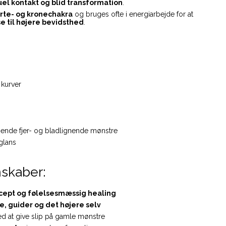
tuel kontakt og blid transformation
.
rte- og kronechakra
og bruges ofte i energiarbejde for at
se til højere bevidsthed
.
 kurver
ende fjer- og bladlignende mønstre
 glans
skaber:
cept og følelsesmæssig healing
le, guider og det højere selv
d at give slip på gamle mønstre