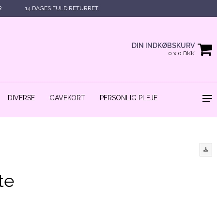
R
14 DAGES FULD RETURRET.
DIN INDKØBSKURV
0 x 0 DKK
DIVERSE
GAVEKORT
PERSONLIG PLEJE
te