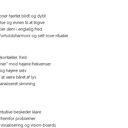
ner hjertet blidt og dybt
 og evnen til at tilgive
ller dem i englelig fred
forholds­harmoni og self-love-ritualer
­kontakter, fred
nner” mod højere frekvenser
 og højere selv
at være båret af lys
analiseret skrivning
ntuitive beskeder klare
r fremfor problemer
isualisering og vision-boards