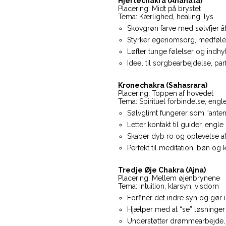
Hjertechakra (Anahata)
Placering: Midt på brystet
Tema: Kærlighed, healing, lys
Skovgrøn farve med sølvfjer åb
Styrker egenomsorg, medfølelse
Løfter tunge følelser og indhy
Ideel til sorgbearbejdelse, par
Kronechakra (Sahasrara)
Placering: Toppen af hovedet
Tema: Spirituel forbindelse, engle
Sølvglimt fungerer som “ante
Letter kontakt til guider, engle
Skaber dyb ro og oplevelse af 
Perfekt til meditation, bøn og k
Tredje Øje Chakra (Ajna)
Placering: Mellem øjenbrynene
Tema: Intuition, klarsyn, visdom
Forfiner det indre syn og gør i
Hjælper med at “se” løsninge
Understøtter drømmearbejde, v