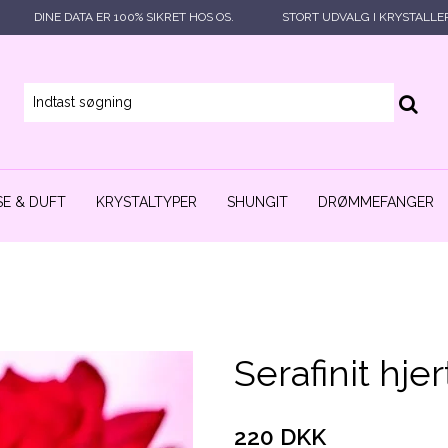
DINE DATA ER 100% SIKRET HOS OS.
STORT UDVALG I KRYSTALLE
E & DUFT
KRYSTALTYPER
SHUNGIT
DRØMMEFANGER
Serafinit hjer
220 DKK