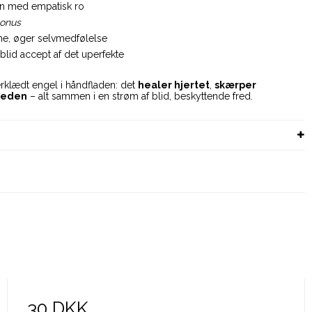
on med empatisk ro
onus
sme, øger selvmedfølelse
blid accept af det uperfekte
rklædt engel i håndfladen: det
healer hjertet
,
skærper
theden
– alt sammen i en strøm af blid, beskyttende fred.
30 DKK