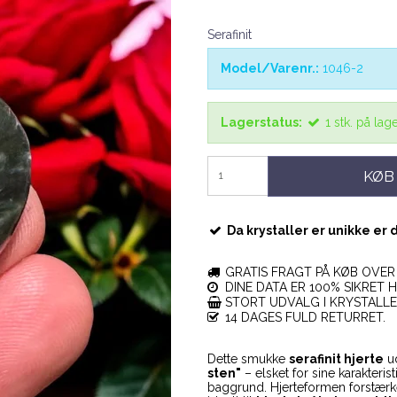
Serafinit
Model/Varenr.:
1046-2
Lagerstatus:
1
stk.
på lag
KØB
Da krystaller er unikke er 
GRATIS FRAGT PÅ KØB OVER 
DINE DATA ER 100% SIKRET H
STORT UDVALG I KRYSTALL
14 DAGES FULD RETURRET.
Dette smukke
serafinit hjerte
ud
sten"
– elsket for sine karakter
baggrund. Hjerteformen forstærke