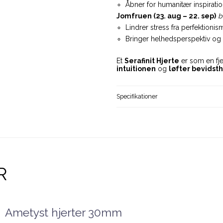
Åbner for humanitær inspirati
Jomfruen (23. aug – 22. sep)
b
Lindrer stress fra perfektioni
Bringer helheds­perspektiv og 
Et
Serafinit Hjerte
er som en fje
intuitionen
og
løfter bevids
Specifikationer
R
Ametyst hjerter 30mm