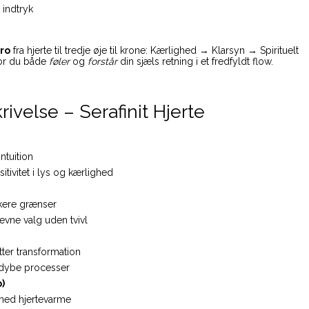
 indtryk
ro
fra hjerte til tredje øje til krone: Kærlighed → Klarsyn → Spirituelt
vor du både
føler
og
forstår
din sjæls retning i et fredfyldt flow.
ivelse – Serafinit Hjerte
ntuition
ivitet i lys og kærlighed
kere grænser
evne valg uden tvivl
tter transformation
 dybe processer
)
med hjertevarme