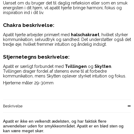
Uanset om du bruger det til daglig refleksion eller som en smuk
energisten i dit hjem, vil apatit hjerte bringe harmoni, fokus og
inspiration ind i dit liv.
Chakra beskrivelse:
Apatit hjerte arbejder primært med
halschakraet
, hvilket styrker
kommunikation, selvudtryk og sandhed. Det understøtter også det
tredje øje, hvilket fremmer intuition og åndelig indsigt.
Stjernetegns beskrivelse:
Apatit er særligt forbundet med
Tvillingen
og
Skytten
.
Tvillingen drager fordel af stenens evne til at forbedre
kommunikation, mens Skytten oplever styrket intuition og fokus.
Hjerterne måler 29-30mm
Beskrivelse
Apatit er ikke en velkendt ædelsten, og har faktisk flere
anvendelser uden for smykkeområdet. Apatit er en blød sten og
kan være meget skør.