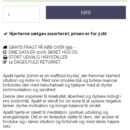
KØB
Hjerterne sælges assorteret, prisen er for 3 stk
GRATIS FRAGT PÅ KØB OVER 599,-
DINE DATA ER 100% SIKRET HOS OS.
STORT UDVALG I KRYSTALLER
14 DAGES FULD RETURRET.
Apatit hjerte 30mm er en kraftfuld krystal, der fremmer klarhed,
intuition og indre ro. Med sine smukke blå og turkise nuancer
forbindes den med halschakraet og hjælper med at styrke
kommunikation og sandhed.
Denne sten inspirerer til kreativitet, åbenhed og dybere indsigt i
ens livsformål. Apatit er kendt for sin evne til at opløse negative
tanker, styrke motivation og bringe balance til sindet.
Apatit hjerte er ideelt til meditation, spirituel udvikling og
energiarbejde. Det er en fantastisk støtte til dem, der ønsker at
fordybe sig i deres intuition og forbinde sig med deres højere
selv.