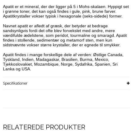
Apatit er et mineral, der der ligger på 5 i Mohs-skalaen. Hyppigt set
i grønne toner, det kan også findes i gule, pink, brune farver.
Apatitkrystaller vokser typisk i hexagonale (seks-sidede) former.
Navnet apatit er afledt af græsk, der betyder at bedrage
sandsynligvis fordi det ofte blev forvekslet med andre, mere
værdifulde ædelstene, som peridot, tourmaline og smaragd. Apatit
findes i stollende, sedimentær og metamorf sten, men kun
sidstnævnte vokser større krystaller, der er egnede til smykker.
Apatit findes i mange forskellige dele af verden: Østlige Canada,
Tyskland, Indien, Madagaskar, Brasilien, Burma, Mexico,
Tjekkoslovakiet, Mozambique, Norge, Sydafrika, Spanien, Sri
Lanka og USA.
Specifikationer
RELATEREDE PRODUKTER