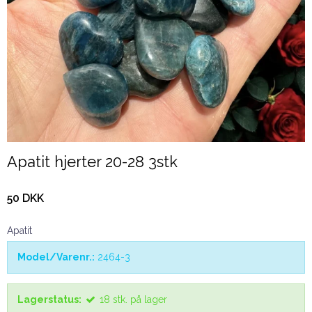
Apatit hjerter 20-28 3stk
50 DKK
Apatit
Model/Varenr.:
2464-3
Lagerstatus:
18
stk.
på lager