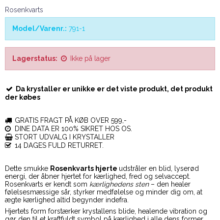
Rosenkvarts
Model/Varenr.:
791-1
Lagerstatus:
Ikke på lager
Da krystaller er unikke er det viste produkt, det produkt
der købes
GRATIS FRAGT PÅ KØB OVER 599,-
DINE DATA ER 100% SIKRET HOS OS.
STORT UDVALG I KRYSTALLER
14 DAGES FULD RETURRET.
Dette smukke
Rosenkvarts hjerte
udstråler en blid, lyserød
energi, der åbner hjertet for kærlighed, fred og selvaccept.
Rosenkvarts er kendt som
kærlighedens sten
– den healer
følelsesmæssige sår, styrker medfølelse og minder dig om, at
ægte kærlighed altid begynder indefra.
Hjertets form forstærker krystallens blide, healende vibration og
gør den til et kraftfuldt symbol på kærlighed i alle dens former.