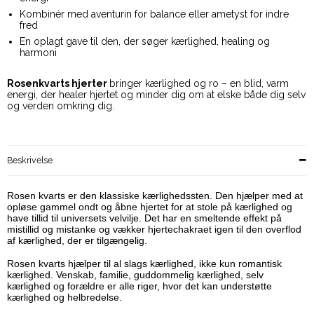
Kombinér med aventurin for balance eller ametyst for indre
fred
En oplagt gave til den, der søger kærlighed, healing og
harmoni
Rosenkvarts hjerter
bringer kærlighed og ro – en blid, varm
energi, der healer hjertet og minder dig om at elske både dig selv
og verden omkring dig.
Beskrivelse
Rosen kvarts er den klassiske kærlighedssten. Den hjælper med at
opløse gammel ondt og åbne hjertet for at stole på kærlighed og
have tillid til universets velvilje. Det har en smeltende effekt på
mistillid og mistanke og vækker hjertechakraet igen til den overflod
af kærlighed, der er tilgængelig.
Rosen kvarts hjælper til al slags kærlighed, ikke kun romantisk
kærlighed. Venskab, familie, guddommelig kærlighed, selv
kærlighed og forældre er alle riger, hvor det kan understøtte
kærlighed og helbredelse.