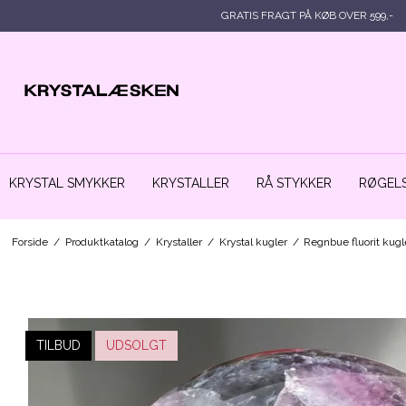
GRATIS FRAGT PÅ KØB OVER 599,-
KRYSTAL SMYKKER
KRYSTALLER
RÅ STYKKER
RØGELS
Forside
/
Produktkatalog
/
Krystaller
/
Krystal kugler
/
Regnbue fluorit ku
TILBUD
UDSOLGT