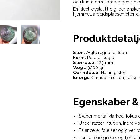
og i kugleform spreder den sin e
En ideel krystal til dig, der ønsk
hjemmet, arbejdspladsen eller di
Produktdetalj
Sten:
Ægte regnbue fluorit
Form:
Poleret kugle
Størrelse:
123 mm
Vægt:
3200 gr
Oprindelse:
Naturlig sten
Energi:
Klarhed, intuition, rense
Egenskaber & 
Skaber mental klarhed, fokus 
Understøtter intuition, indre v
Balancerer følelser og giver r
Renser energifeltet og fjerner 