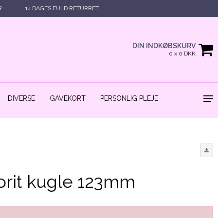
R
14 DAGES FULD RETURRET.
DIN INDKØBSKURV
0 x 0 DKK
DIVERSE
GAVEKORT
PERSONLIG PLEJE
orit kugle 123mm