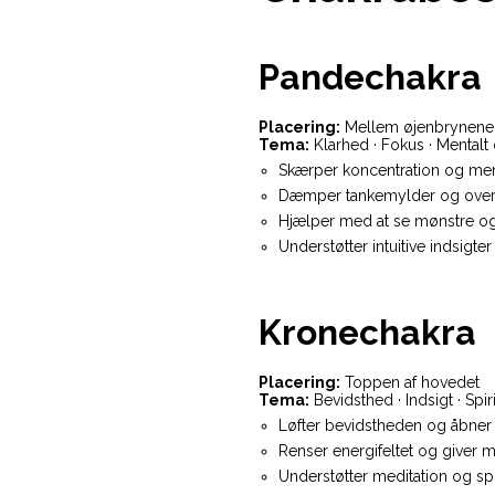
Pandechakra
Placering:
Mellem øjenbrynene
Tema:
Klarhed · Fokus · Mentalt 
Skærper koncentration og ment
Dæmper tankemylder og overs
Hjælper med at se mønstre og
Understøtter intuitive indsigt
Kronechakra
Placering:
Toppen af hovedet
Tema:
Bevidsthed · Indsigt · Spir
Løfter bevidstheden og åbner 
Renser energifeltet og giver m
Understøtter meditation og spi