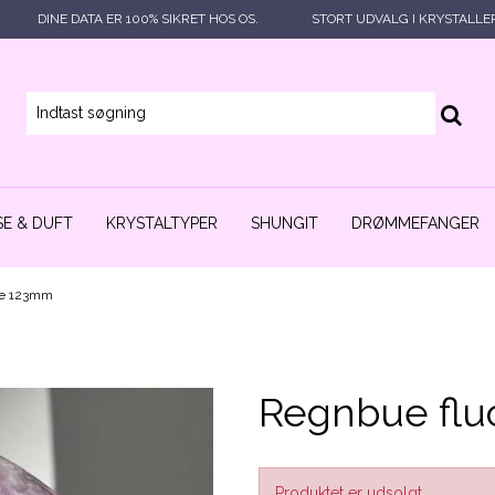
DINE DATA ER 100% SIKRET HOS OS.
STORT UDVALG I KRYSTALLE
E & DUFT
KRYSTALTYPER
SHUNGIT
DRØMMEFANGER
gle 123mm
Regnbue flu
Produktet er udsolgt.