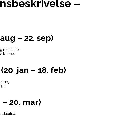
nsbeskrivelse –
aug – 22. sep)
og mental ro
r klarhed
0. jan – 18. feb)
nkning
igt
b – 20. mar)
stabilitet