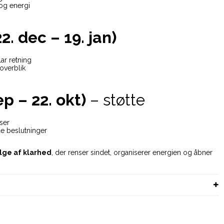
 og energi
. dec – 19. jan)
lar retning
overblik
p – 22. okt)
– støtte
lser
de beslutninger
ølge af klarhed
, der renser sindet, organiserer energien og åbner