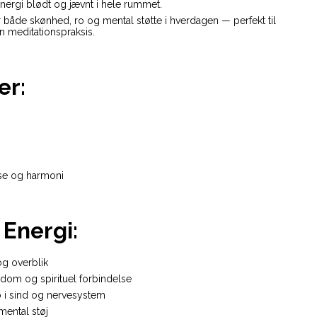
nergi blødt og jævnt i hele rummet.
er både skønhed, ro og mental støtte i hverdagen — perfekt til
n meditationspraksis.
er:
lse og harmoni
Energi:
og overblik
isdom og spirituel forbindelse
o i sind og nervesystem
mental støj