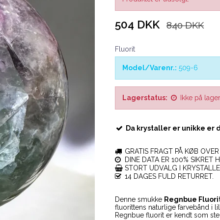
504 DKK
840 DKK
Fluorit
Model/Varenr.:
509-6
Lagerstatus:
Ikke på lage
Da krystaller er unikke er 
GRATIS FRAGT PÅ KØB OVER 
DINE DATA ER 100% SIKRET H
STORT UDVALG I KRYSTALL
14 DAGES FULD RETURRET.
Denne smukke
Regnbue Fluori
fluorittens naturlige farvebånd i 
Regnbue fluorit er kendt som st