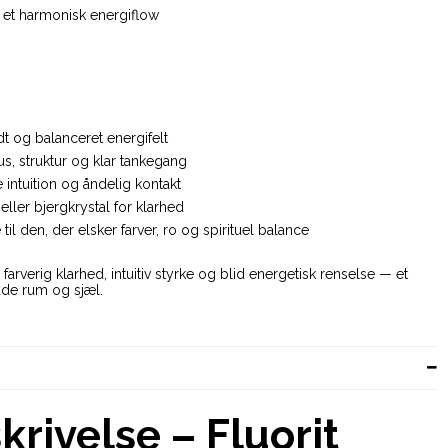
r et harmonisk energiflow
dt og balanceret energifelt
s, struktur og klar tankegang
ke intuition og åndelig kontakt
ller bjergkrystal for klarhed
l den, der elsker farver, ro og spirituel balance
farverig klarhed, intuitiv styrke og blid energetisk renselse — et
både rum og sjæl.
rivelse – Fluorit