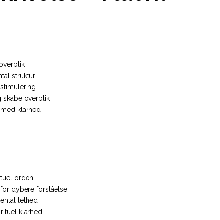
overblik
al struktur
timulering
 skabe overblik
er med klarhed
ituel orden
for dybere forståelse
ental lethed
rituel klarhed