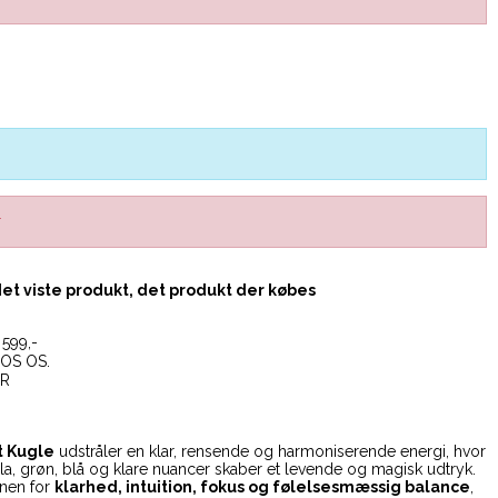
r
det viste produkt, det produkt der købes
599,-
OS OS.
ER
t Kugle
udstråler en klar, rensende og harmoniserende energi, hvor
lilla, grøn, blå og klare nuancer skaber et levende og magisk udtryk.
enen for
klarhed, intuition, fokus og følelsesmæssig balance
,