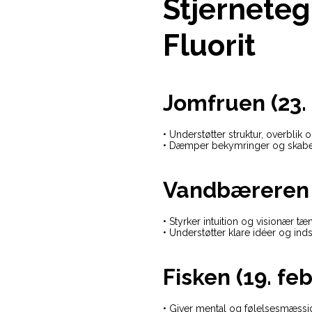
Stjerneteg
Fluorit
Jomfruen (23. 
• Understøtter struktur, overblik 
• Dæmper bekymringer og skabe
Vandbæreren (2
• Styrker intuition og visionær tæ
• Understøtter klare idéer og inds
Fisken (19. fe
• Giver mental og følelsesmæssig 