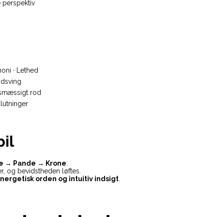
 perspektiv
oni · Lethed
udsving
esmæssigt rod
slutninger
il
te → Pande → Krone
:
er, og bevidstheden løftes.
ergetisk orden og intuitiv indsigt
.