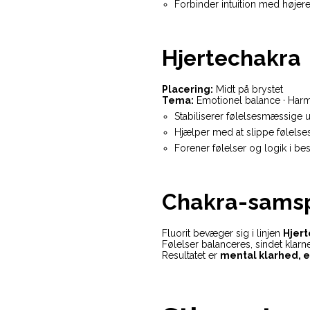
Forbinder intuition med højere
Hjertechakra
Placering:
Midt på brystet
Tema:
Emotionel balance · Harm
Stabiliserer følelsesmæssige 
Hjælper med at slippe følels
Forener følelser og logik i be
Chakra-samsp
Fluorit bevæger sig i linjen
Hjer
Følelser balanceres, sindet klarn
Resultatet er
mental klarhed, en