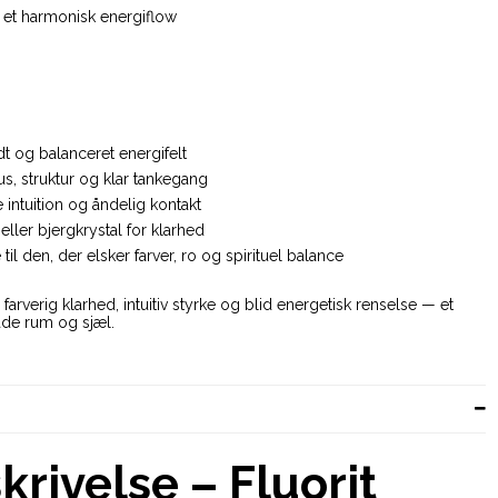
r et harmonisk energiflow
dt og balanceret energifelt
s, struktur og klar tankegang
ke intuition og åndelig kontakt
ller bjergkrystal for klarhed
l den, der elsker farver, ro og spirituel balance
farverig klarhed, intuitiv styrke og blid energetisk renselse — et
både rum og sjæl.
rivelse – Fluorit