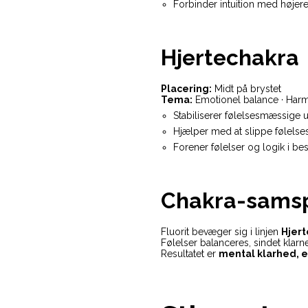
Forbinder intuition med højere
Hjertechakra
Placering:
Midt på brystet
Tema:
Emotionel balance · Harm
Stabiliserer følelsesmæssige 
Hjælper med at slippe følels
Forener følelser og logik i be
Chakra-samsp
Fluorit bevæger sig i linjen
Hjer
Følelser balanceres, sindet klarn
Resultatet er
mental klarhed, en