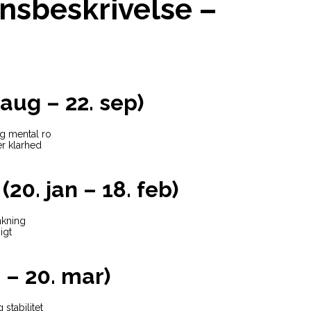
nsbeskrivelse –
aug – 22. sep)
og mental ro
r klarhed
0. jan – 18. feb)
nkning
igt
b – 20. mar)
stabilitet