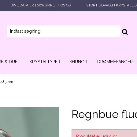
DINE DATA ER 100% SIKRET HOS OS.
STORT UDVALG I KRYSTALLE
E & DUFT
KRYSTALTYPER
SHUNGIT
DRØMMEFANGER
gle 85mm
Regnbue flu
Produktet er udsolgt.