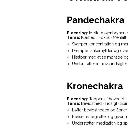
Pandechakra
Placering:
Mellem øjenbrynene
Tema:
Klarhed · Fokus · Mentalt 
Skærper koncentration og ment
Dæmper tankemylder og overs
Hjælper med at se mønstre og
Understøtter intuitive indsigt
Kronechakra
Placering:
Toppen af hovedet
Tema:
Bevidsthed · Indsigt · Spir
Løfter bevidstheden og åbner 
Renser energifeltet og giver m
Understøtter meditation og spi