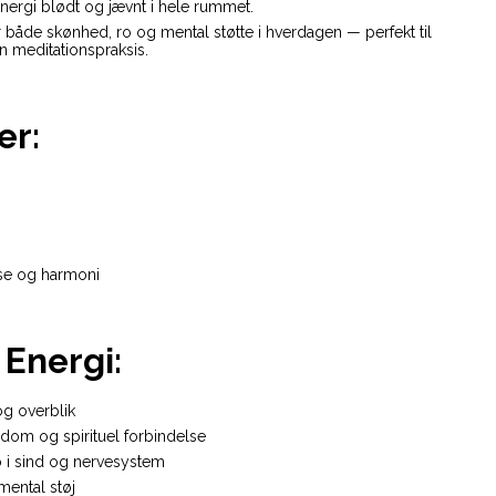
nergi blødt og jævnt i hele rummet.
er både skønhed, ro og mental støtte i hverdagen — perfekt til
n meditationspraksis.
er:
lse og harmoni
Energi:
og overblik
isdom og spirituel forbindelse
o i sind og nervesystem
mental støj