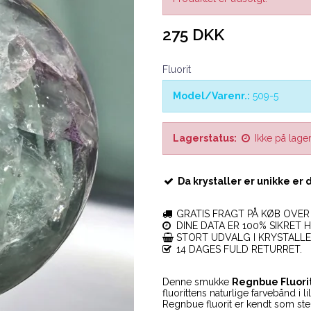
275 DKK
Fluorit
Model/Varenr.:
509-5
Lagerstatus:
Ikke på lage
Da krystaller er unikke er 
GRATIS FRAGT PÅ KØB OVER 
DINE DATA ER 100% SIKRET H
STORT UDVALG I KRYSTALL
14 DAGES FULD RETURRET.
Denne smukke
Regnbue Fluori
fluorittens naturlige farvebånd i 
Regnbue fluorit er kendt som st