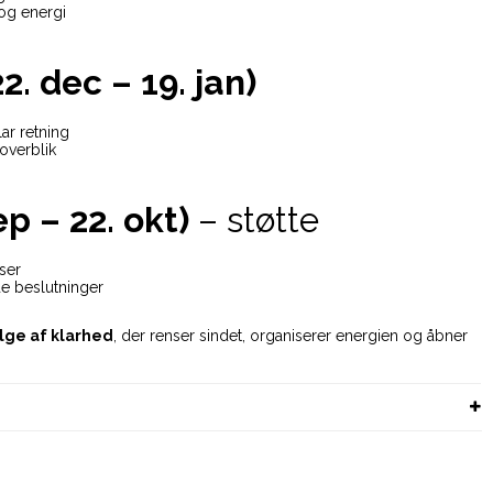
 og energi
. dec – 19. jan)
lar retning
overblik
p – 22. okt)
– støtte
lser
de beslutninger
ølge af klarhed
, der renser sindet, organiserer energien og åbner