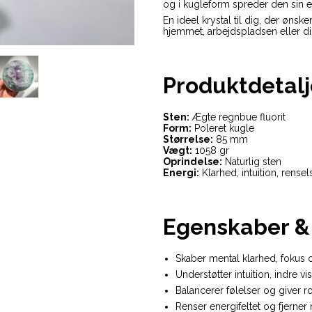
og i kugleform spreder den sin e
En ideel krystal til dig, der ønsk
hjemmet, arbejdspladsen eller di
Produktdetalj
Sten:
Ægte regnbue fluorit
Form:
Poleret kugle
Størrelse:
85 mm
Vægt:
1058 gr
Oprindelse:
Naturlig sten
Energi:
Klarhed, intuition, rense
Egenskaber & 
Skaber mental klarhed, fokus 
Understøtter intuition, indre v
Balancerer følelser og giver r
Renser energifeltet og fjerner 