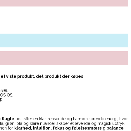
r
det viste produkt, det produkt der købes
599,-
OS OS.
ER
t Kugle
udstråler en klar, rensende og harmoniserende energi, hvor
lilla, grøn, blå og klare nuancer skaber et levende og magisk udtryk.
enen for
klarhed, intuition, fokus og følelsesmæssig balance
,