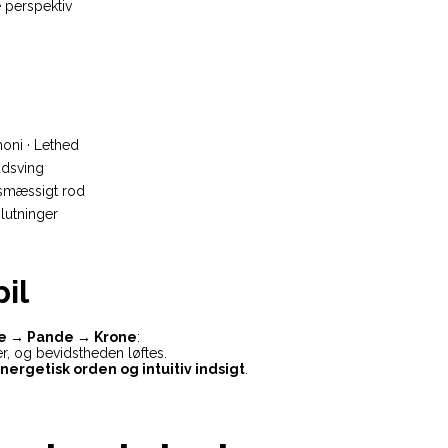
 perspektiv
oni · Lethed
udsving
esmæssigt rod
slutninger
il
te → Pande → Krone
:
er, og bevidstheden løftes.
ergetisk orden og intuitiv indsigt
.