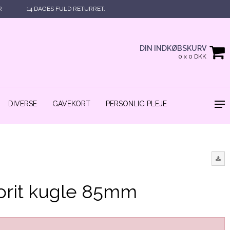
R
14 DAGES FULD RETURRET.
DIN INDKØBSKURV
0 x 0 DKK
DIVERSE
GAVEKORT
PERSONLIG PLEJE
orit kugle 85mm