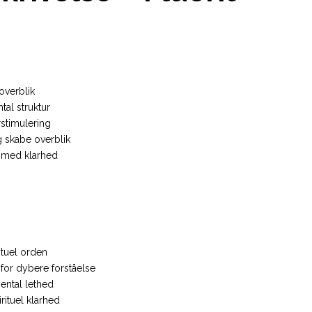
overblik
al struktur
timulering
 skabe overblik
er med klarhed
ituel orden
for dybere forståelse
ental lethed
rituel klarhed