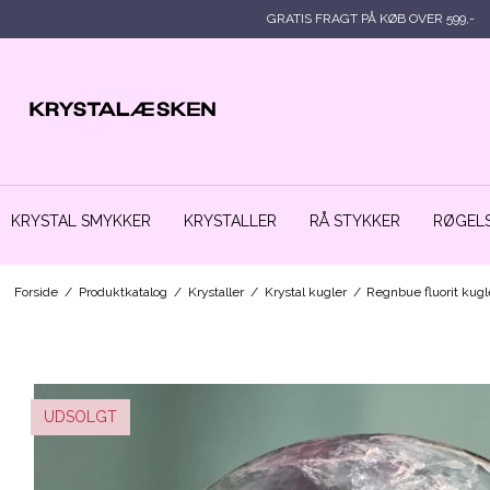
GRATIS FRAGT PÅ KØB OVER 599,-
KRYSTAL SMYKKER
KRYSTALLER
RÅ STYKKER
RØGELS
Forside
/
Produktkatalog
/
Krystaller
/
Krystal kugler
/
Regnbue fluorit ku
UDSOLGT