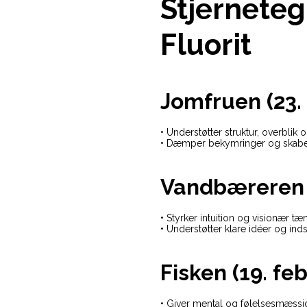
Stjerneteg
Fluorit
Jomfruen (23. 
• Understøtter struktur, overblik 
• Dæmper bekymringer og skabe
Vandbæreren (2
• Styrker intuition og visionær tæ
• Understøtter klare idéer og inds
Fisken (19. fe
• Giver mental og følelsesmæssig 