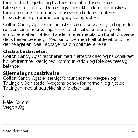
forbindelse til hjertet og hjælper med at forløse gamle
følelsesmæssige sår. Den er også perfekt til dem, der ønsker at
forbedre deres kommunikationsevner, da den stimulerer
halschakraet og fremmer ærlig og kærlig udtryk.
Cotton Candy Agat er en fantastisk sten til selvkærlighed og indre
ro. Den kan placeres i hjemmet for at skabe en beroligende
atmosfære eller holdes i hånden under meditation for at forstærke
dens healende energi. Med sin blide, men kraftfulde vibration, er
denne agat en ideel ledsager på din spirituelle rejse.
Chakra beskrivelse:
Cotton Candy Agat resonerer med hjertechakraet og halschakraet,
hvilket fremmer kærlighed, kommunikation og følelsesmæssig
balance.
Stjernetegns beskrivelse:
Cotton Candy Agat er særligt forbundet med Vægten og
Tvillingen. Den støtter Vægtens behov for harmoni og hjælper
Tvillingen med at udtrykke sine følelser klart.
.
Måler 62mm
Vægt 318gr
Specifikationer