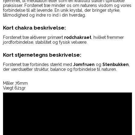
hjemmet, til meditation eller som en kraftfuld støtte i spirituelle
praksisser. Forstenet træ minder os om naturens visdom og vores
forbindelse til alt levende. En unik krystal, der bringer styrke,
tålmodighed og indre ro ind i din hverdag.
Kort chakra beskrivelse:
Forstenet træ aktiverer primært
rodchakraet
, hvilket fremmer
jordforbindelse, stabilitet og fysisk velvære.
Kort stjernetegns beskrivelse:
Forstenet træ forbindes stærkt med
Jomfruen
og
Stenbukken
,
der værdsætter struktur, balance og forbindelse til naturen.
Måler 76mm
Vægt 621gr