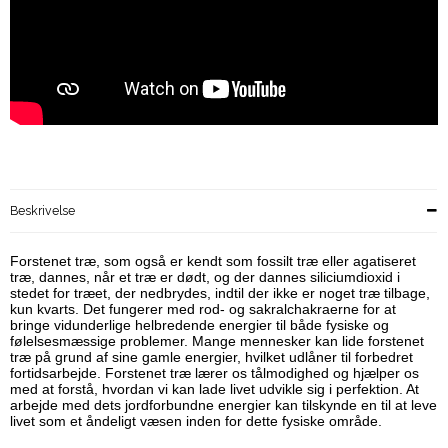
Beskrivelse
Forstenet træ, som også er kendt som fossilt træ eller agatiseret
træ, dannes, når et træ er dødt, og der dannes siliciumdioxid i
stedet for træet, der nedbrydes, indtil der ikke er noget træ tilbage,
kun kvarts. Det fungerer med rod- og sakralchakraerne for at
bringe vidunderlige helbredende energier til både fysiske og
følelsesmæssige problemer. Mange mennesker kan lide forstenet
træ på grund af sine gamle energier, hvilket udlåner til forbedret
fortidsarbejde. Forstenet træ lærer os tålmodighed og hjælper os
med at forstå, hvordan vi kan lade livet udvikle sig i perfektion. At
arbejde med dets jordforbundne energier kan tilskynde en til at leve
livet som et åndeligt væsen inden for dette fysiske område.