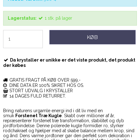
Lagerstatus:
1
stk.
på lager
KØB
Da krystaller er unikke er det viste produkt, det produkt
der købes
GRATIS FRAGT PÅ KØB OVER 599,-
DINE DATA ER 100% SIKRET HOS OS.
STORT UDVALG I KRYSTALLER
14 DAGES FULD RETURRET.
Bring naturens urgamle energi ind i dit liv med en
smuk
Forstenet Træ Kugle
. Skabt over millioner af år,
repræsenterer forstenet træ transformation, stabilitet og dyb
jordforbindelse. Denne polerede kugle formidler ro, styrker
rodchakraet og hjælper med at skabe balance mellem krop, sind
og ånd. Dens varme jordtoner gør den perfekt som dekoration i