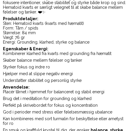
fokusere intentioner, skabe stabilitet og styrke både krop og sind.
Hematoid kvarts er særligt velegnet til at skabe balance mellem
følelser og tanker. ❤️✨
Produktdetaljer:
Sten: Hematoid kvarts (kvarts med hæmatit)
Form: Tårn / spids
Størrelse: 84 mm
Vægt: 76 gr
Energi: Grounding, klarhed, styrke og balance
Egenskaber & Energi:
Kombinerer klarhed fra kvarts med grounding fra hæmatit
Skaber balance mellem følelser og tanker
Styrker fokus og indre ro
Hjælper med at slippe negativ energi
Understøtter stabilitet og personlig styrke
Anvendelse:
Placér tårnet i hjemmet for balanceret og stabil energi
Brug det i meditation for grounding og klarhed
Perfekt på skrivebordet for fokus og koncentration
God i perioder med stress eller følelsesmæssig ubalance
Kan kombineres med sort turmalin for beskyttelse eller ametyst
for ro
En smuk og kraftfuld krystal til dig, der ønsker
balance, styrke