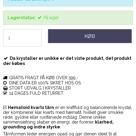
Lagerstatus:
På lager
KØB
Da krystaller er unikke er det viste produkt, det produkt
der købes
GRATIS FRAGT PÅ KØB OVER 599,-
DINE DATA ER 100% SIKRET HOS OS.
STORT UDVALG I KRYSTALLER
14 DAGES FULD RETURRET.
Et
Hematoid kvarts tårn
er en kraftfuld og balancerende krystal,
der kombinerer klar kvarts med hæmatit, hvilket giver smukke
røde, gyldne eller rustfarvede indslag. Denne unikke
sammensætning skaber en energi, der forener
klarhed,
grounding og indre styrke
.
Tårnformen leder energien opad og gør stenen ideel til at