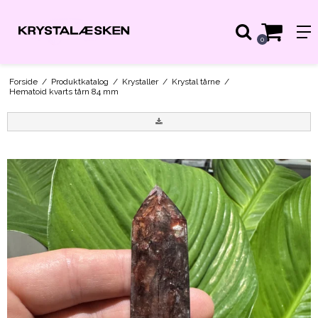
0
Forside
/
Produktkatalog
/
Krystaller
/
Krystal tårne
/
Hematoid kvarts tårn 84 mm