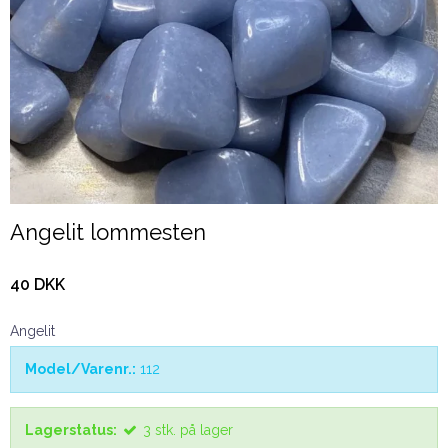
Angelit lommesten
40 DKK
Angelit
Model/Varenr.:
112
Lagerstatus:
3
stk.
på lager