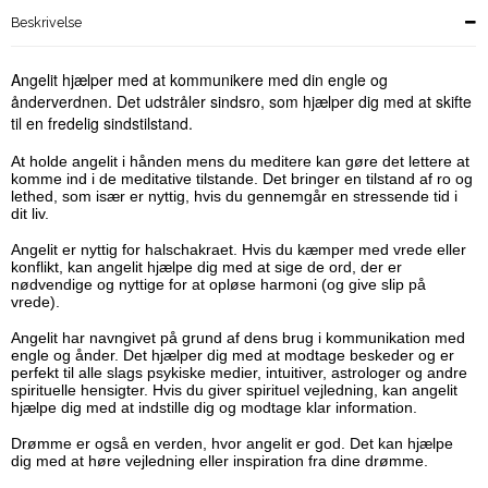
Beskrivelse
Angelit hjælper med at kommunikere med din engle og
ånderverdnen. Det udstråler sindsro, som hjælper dig med at skifte
til en fredelig sindstilstand.
At holde angelit i hånden mens du meditere kan gøre det lettere at
komme ind i de meditative tilstande. Det bringer en tilstand af ro og
lethed, som især er nyttig, hvis du gennemgår en stressende tid i
dit liv.
Angelit er nyttig for halschakraet. Hvis du kæmper med vrede eller
konflikt, kan angelit hjælpe dig med at sige de ord, der er
nødvendige og nyttige for at opløse harmoni (og give slip på
vrede).
Angelit har navngivet på grund af dens brug i kommunikation med
engle og ånder. Det hjælper dig med at modtage beskeder og er
perfekt til alle slags psykiske medier, intuitiver, astrologer og andre
spirituelle hensigter. Hvis du giver spirituel vejledning, kan angelit
hjælpe dig med at indstille dig og modtage klar information.
Drømme er også en verden, hvor angelit er god. Det kan hjælpe
dig med at høre vejledning eller inspiration fra dine drømme.