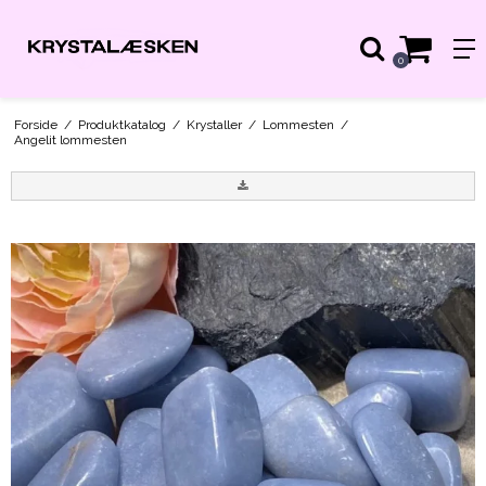
0
Forside
/
Produktkatalog
/
Krystaller
/
Lommesten
/
Angelit lommesten