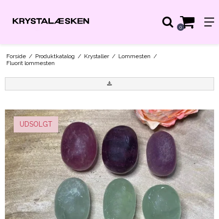
0
Forside
/
Produktkatalog
/
Krystaller
/
Lommesten
/
Fluorit lommesten
UDSOLGT