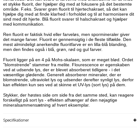
et stykke fluorit, der hjælper dig med at fokusere på det bestemte
område. F.eks. Svarer grøn fluorit til hjertechakraet, så det kan
hjælpe dig med at finde klarhed i forholdet og til at harmonisere dit
sind med dit hjerte. Blå fluorit svarer til halschakraet og hjælper
med kommunikation.
Ren fluorit er faktisk hvid eller farveløs, men spormineraler giver
det mange farver. Fluorit er gennemsigtig i de fleste tilfælde. Den
mest almindeligt anerkendte fluoritfarve er en lilla-blå blanding,
men den findes også i blå, grøn, rød og gul farver.
Fluorit ligger på en 4 på Mohs-skalaen, som er meget blød. Ordet
"blomstrende" stammer fra melite. Flourescence er egenskaben
ved at udsende lys, der er blevet absorberet tidligere - i det
væsentlige glødende. Generelt absorberer mineraler, der er
blomstrende, ultraviolet lys og udsender derefter synligt lys, derfor
kan effekten kun ses ved at skinne et UV-lys (sort lys) på dem.
Stykker, der høstes side om side fra det samme sted, kan reagere
forskelligt på sort lys - effekten afhænger af den nøjagtige
mineralsammensætning af hvert eksemplar.
Specifikationer