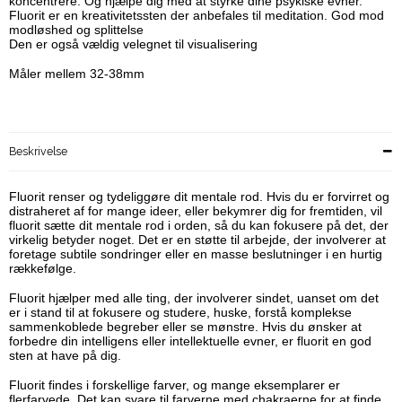
koncentrere. Og hjælpe dig med at styrke dine psykiske evner.
Fluorit er en kreativitetssten der anbefales til meditation. God mod
modløshed og splittelse
Den er også vældig velegnet til visualisering
Måler mellem 32-38mm
Beskrivelse
Fluorit renser og tydeliggøre dit mentale rod. Hvis du er forvirret og
distraheret af for mange ideer, eller bekymrer dig for fremtiden, vil
fluorit sætte dit mentale rod i orden, så du kan fokusere på det, der
virkelig betyder noget. Det er en støtte til arbejde, der involverer at
foretage subtile sondringer eller en masse beslutninger i en hurtig
rækkefølge.
Fluorit hjælper med alle ting, der involverer sindet, uanset om det
er i stand til at fokusere og studere, huske, forstå komplekse
sammenkoblede begreber eller se mønstre. Hvis du ønsker at
forbedre din intelligens eller intellektuelle evner, er fluorit en god
sten at have på dig.
Fluorit findes i forskellige farver, og mange eksemplarer er
flerfarvede. Det kan svare til farverne med chakraerne for at finde