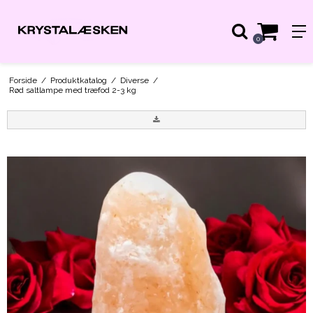
0
Forside
/
Produktkatalog
/
Diverse
/
Rød saltlampe med træfod 2-3 kg