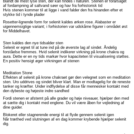
blandt de mest lyse sten, der kan findes i naturen. Stenen er forårsaget
af fordampning af saltvand søer og hav fra forhistorisk tid
Hvis stenen kommer til at ligge i vand falder den fra hinanden efter et
stykke tid i tynde plader
Rosetter-lignende form for selenit kaldes ørken rose. Alabaster er
uigennemsigtige variant; i forhistorien var udskårne figurer i området øst
for Middelhavet.
Sten kaldes den nye tidsalder sten
Selenit er egnet til at tune ind på de øverste lag af sindet. Åndelig
forståelse fremmes. Hvid selenit indikerer virkning på krone chakra og
aura. Dette er en ny tids markør
hvor k
apaciteten til visualisering støttes.
En positiv hensigt øger virkningen af stenen
Meditation Stone
Effekten af selenit på krone chakraet gør den velegnet som en meditation
sten. Uro uddrives og sindet bliver klart. Man er modtagelig for de reneste
tanker og kræfter. Under indflydelse af disse får mennesker kontakt med
den dybeste og højeste indre sandhed
Fordi stenen er afstemt på alle grader og høje niveauer, hjælper den med
at sætte dig i kontakt med englene. Du vil være åben for vejledning af
dine guider.
Blokeret eller stagnerende energi til at flyde gennem selenit igen
Når træthed ved slutningen af en dag kommer krybende hjælper selenit
dig.