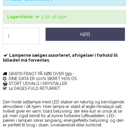
Lagerstatus:
3
stk.
på lager
KØB
Lamperne sælges assorteret, afvigelser i forhold til
billedet må forventes.
GRATIS FRAGT PÅ KØB OVER 599,-
DINE DATA ER 100% SIKRET HOS OS.
STORT UDVALG I KRYSTALLER
14 DAGES FULD RETURRET.
Den hvide saltlampe med LED skaber en naturlig og beroligende
atmosfære i dit hjem. Hver lampe er skabt af ægte Himalaya-salt,
hvilket giver en varm, blød belysning, der ikke kun er smuk at se
på, men også kendt for at kunne forbedre luftkvaliteten. LED-
pæren i lampen sikrer langvarig, energieffektiv belysning, og den
er perfekt til brug i stuen, soveværelset eller kontoret.