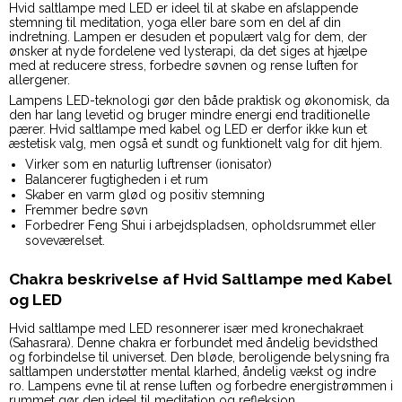
Hvid saltlampe med LED er ideel til at skabe en afslappende
stemning til meditation, yoga eller bare som en del af din
indretning. Lampen er desuden et populært valg for dem, der
ønsker at nyde fordelene ved lysterapi, da det siges at hjælpe
med at reducere stress, forbedre søvnen og rense luften for
allergener.
Lampens LED-teknologi gør den både praktisk og økonomisk, da
den har lang levetid og bruger mindre energi end traditionelle
pærer. Hvid saltlampe med kabel og LED er derfor ikke kun et
æstetisk valg, men også et sundt og funktionelt valg for dit hjem.
Virker som en naturlig luftrenser (ionisator)
Balancerer fugtigheden i et rum
Skaber en varm glød og positiv stemning
Fremmer bedre søvn
Forbedrer Feng Shui i arbejdspladsen, opholdsrummet eller
soveværelset.
Chakra beskrivelse af Hvid Saltlampe med Kabel
og LED
Hvid saltlampe med LED resonnerer især med kronechakraet
(Sahasrara). Denne chakra er forbundet med åndelig bevidsthed
og forbindelse til universet. Den bløde, beroligende belysning fra
saltlampen understøtter mental klarhed, åndelig vækst og indre
ro. Lampens evne til at rense luften og forbedre energistrømmen i
rummet gør den ideel til meditation og refleksion.