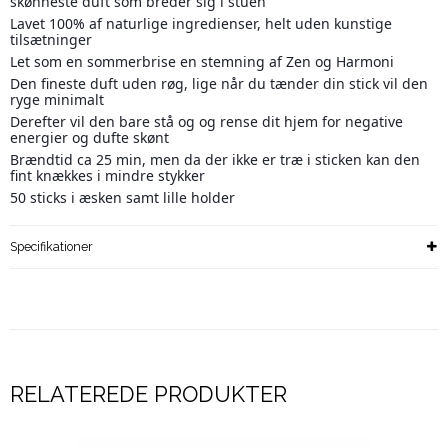
skønneste duft som breder sig i stuen
Lavet 100% af naturlige ingredienser, helt uden kunstige
tilsætninger
Let som en sommerbrise en stemning af Zen og Harmoni
Den fineste duft uden røg, lige når du tænder din stick vil den
ryge minimalt
Derefter vil den bare stå og og rense dit hjem for negative
energier og dufte skønt
Brændtid ca 25 min, men da der ikke er træ i sticken kan den
fint knækkes i mindre stykker
50 sticks i æsken samt lille holder
Specifikationer
RELATEREDE PRODUKTER