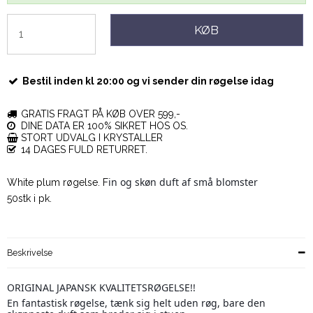
KØB
Bestil inden kl 20:00 og vi sender din røgelse idag
GRATIS FRAGT PÅ KØB OVER 599,-
DINE DATA ER 100% SIKRET HOS OS.
STORT UDVALG I KRYSTALLER
14 DAGES FULD RETURRET.
in og skøn duft af små blomster
White plum røgelse. F
50stk i pk.
Beskrivelse
ORIGINAL JAPANSK KVALITETSRØGELSE!!
En fantastisk røgelse, tænk sig helt uden røg, bare den