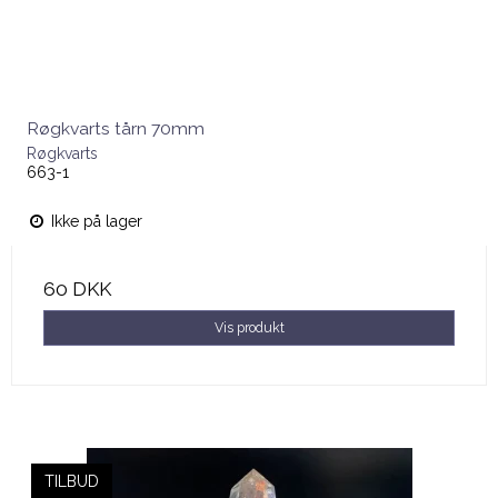
Røgkvarts tårn 70mm
Røgkvarts
663-1
Ikke på lager
60 DKK
Vis produkt
TILBUD