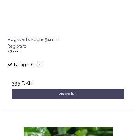
Røgkvarts kugle 54mm
Røgkvarts
2277-1
På lager (1 stk.)
335 DKK
Vis produkt