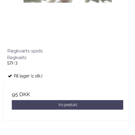
Røgkvarts spids
Røgkvarts
571-3
På lager (1 stk.)
95 DKK
Vis produkt