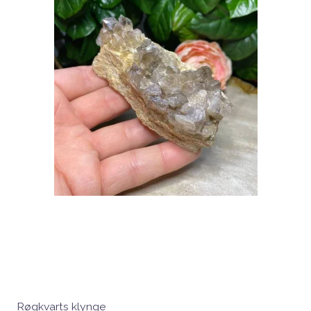
Røgkvarts klynge