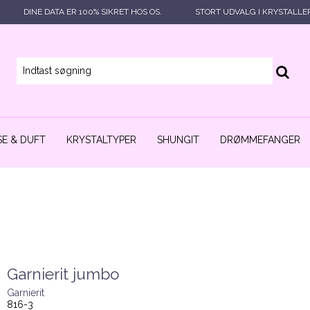
DINE DATA ER 100% SIKRET HOS OS.
STORT UDVALG I KRYSTALLE
E & DUFT
KRYSTALTYPER
SHUNGIT
DRØMMEFANGER
Garnierit jumbo
Garnierit
816-3