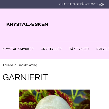
GRATIS FRAGT PÅ KØB OVER 599,-
KRYSTAL SMYKKER
KRYSTALLER
RÅ STYKKER
RØGELS
Forside
/
Produktkatalog
GARNIERIT