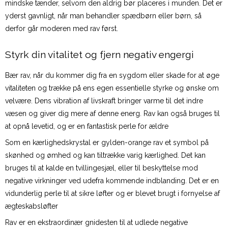
mindske tænder, selvom den aldrig bør placeres i munden. Det er
yderst gavnligt, når man behandler spædbørn eller børn, så
derfor går moderen med rav først.
Styrk din vitalitet og fjern negativ engergi
Bær rav, når du kommer dig fra en sygdom eller skade for at øge
vitaliteten og trække på ens egen essentielle styrke og ønske om
velvære. Dens vibration af livskraft bringer varme til det indre
væsen og giver dig mere af denne energ. Rav kan også bruges til
at opnå levetid, og er en fantastisk perle for ældre
Som en kærlighedskrystal er gylden-orange rav et symbol på
skønhed og ømhed og kan tiltrække varig kærlighed. Det kan
bruges til at kalde en tvillingesjæl, eller til beskyttelse mod
negative virkninger ved udefra kommende indblanding. Det er en
vidunderlig perle til at sikre løfter og er blevet brugt i fornyelse af
ægteskabsløfter
Rav er en ekstraordinær gnidesten til at udlede negative