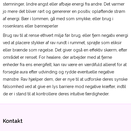
stemninger, lindre angst eller afbøje energi fra andre. Det varmer
jo mere det bliver rørt og genererer en positiv, opløftende strøm
af energi. Bær i lommen, gå med som smykke, eller brug i
rosenkrans eller bønneperler
Brug rav til at rense ethvert miljø før brug, eller fjern negativ energi
ved at placere stykker af rav rundt i rummet, sprøjte som eliksir
eller brænde som røgelse. Det giver også en effektiv skærm, efter
området er renset. For healere, der arbejder med at fjerne
enheder fra ens energifelt, kan rav være en værdifuld allieret for at
forsegle aura efter udvinding og rydde eventuelle negative
mønstre. Rav hjælper dem, der er nye til at udforske deres synske
følsomhed ved at give en lys barriere mod negative kræfter, indtil
de er i stand til at kontrollere deres intuitive færdigheder.
Kontakt